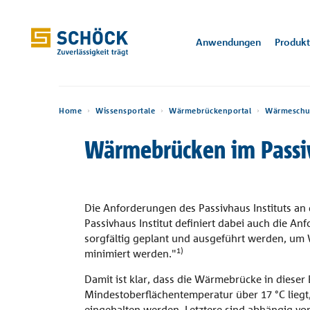
Luxembourg (LU) Deutsch
Anwendungen
Produk
Home
Anwendungen
Home
Wissensportale
Wärmebrückenportal
Wärmeschu
Anwendungen
Referenzen
Wärmebrücken im Passi
Isokorb®
CAD / BIM
Technische
Wärmebrückenportal
Über Schöck
Abteilung Engineering
Software
Produkte
Wärmedäm
Konstruktio
Kerkstraat 1
Wis
Unt
Informationen
9050 Gentbr
Sconnex®
Bemessungssoftware
Trittschallportal
Veranstaltungen
Produktingenieur
Leistungserkl
De Krook
Architektu
Digitale Lösungen
Prospekte
Kompa
Trage
Gand, BE
Stutensee, DE
Tronsole®
Wärmebrücken-Rechner
Zertifikate und
Vertrieb
Die Anforderungen des Passivhaus Instituts a
CAD- / BIM-D
Anwen
über 
Einbauanleitungen
Auszeichnungen
Passivhaus Institut definiert dabei auch die
Download
sorgfältig geplant und ausgeführt werden, u
Isolink®
Abteilung Vertriebs-
Preisliste
1)
minimiert werden."
Zulassungen
Support
Stacon®
Wissensportale
Damit ist klar, dass die Wärmebrücke in diese
Bauservice
Mindestoberflächentemperatur über 17 °C liegt,
Balkon, Laubengang und
Wand und Stütze
Attik
Bole®
eingehalten werden. Letztere sind abhängig vo