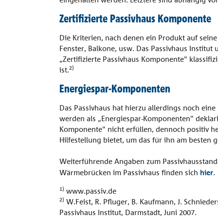
Vordach
Referenzen
Zertifizierte Passivhaus Komponente
Combar®
Unternehmen
Die Kriterien, nach denen ein Produkt auf sein
Signo®
Fenster, Balkone, usw. Das Passivhaus Institut
alle Referenzen
„Zertifizierte Passivhaus Komponente" klassifi
Kontakt
2)
ist.
Energiespar-Komponenten
Das Passivhaus hat hierzu allerdings noch ein
werden als „Energiespar-Komponenten" deklarie
Komponente" nicht erfüllen, dennoch positiv he
Hilfestellung bietet, um das für ihn am besten
Weiterführende Angaben zum Passivhausstanda
Wärmebrücken im Passivhaus finden sich
hier
.
1)
www.passiv.de
2)
W.Feist, R. Pfluger, B. Kaufmann, J. Schniede
Passivhaus Institut, Darmstadt, Juni 2007.