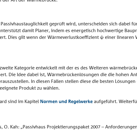
e Passivhaustauglichkeit geprüft wird, unterscheiden sich dabei f
 unterstützt damit Planer, indem es energetisch hochwertige Bau
ziert. Dies gilt wenn der Wärmeverlustkoeffizient ψ einer lineare
e zweite Kategorie entwickelt mit der es des Weiteren wärmebrü
rt. Die Idee dabei ist, Wärmebrückenlösungen die die hohen Anfo
rauszustellen. In diesen Fällen stellen diese die besten Lösungen
 geeignete Produkt zu wählen.
rd sind im Kapitel
Normen und Regelwerke
aufgeführt. Weiterf
rs, O. Kah: „Passivhaus Projektierungspaket 2007 – Anforderungen