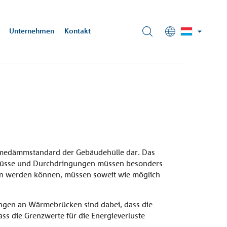
Unternehmen
Kontakt
ehrungstechnik
o-lu@schoeck.com
chnische
formationen
ow Tower
ils mit
ichten wir
n, DE
ärmedämmstandard der Gebäudehülle dar. Das
schlüsse und Durchdringungen müssen besonders
en werden können, müssen soweit wie möglich
ungen an Wärmebrücken sind dabei, dass die
ass die Grenzwerte für die Energieverluste
Fassade