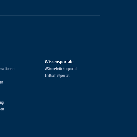
Wissensportale
rmationen
Wärmebrückenportal
Trittschallportal
en
ung
ien