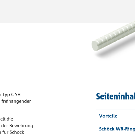
Seiteninha
m Typ C-SH
 freihängender
Vorteile
lt die
. der Bewehrung
Schöck WR-Rin
n für Schöck