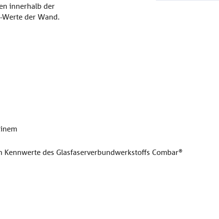
ien innerhalb der
U-Werte der Wand.
Einem
n Kennwerte des Glasfaserverbundwerkstoffs Combar®