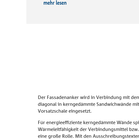
werden.
Vordach
mehr lesen
Referenzen
Combar®
Unternehmen
Signo®
alle Referenzen
Kontakt
Der Fassadenanker wird in Verbindung mit de
diagonal in kerngedämmte Sandwichwände mit
Vorsatzschale eingesetzt.
Für energieeffiziente kerngedämmte Wände spie
Wärmeleitfähigkeit der Verbindungsmittel bzw
eine große Rolle. Mit den Ausschreibungstexte