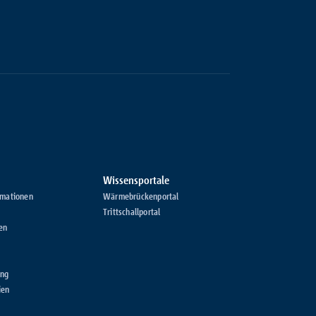
Wissensportale
rmationen
Wärmebrückenportal
Trittschallportal
en
ung
ien