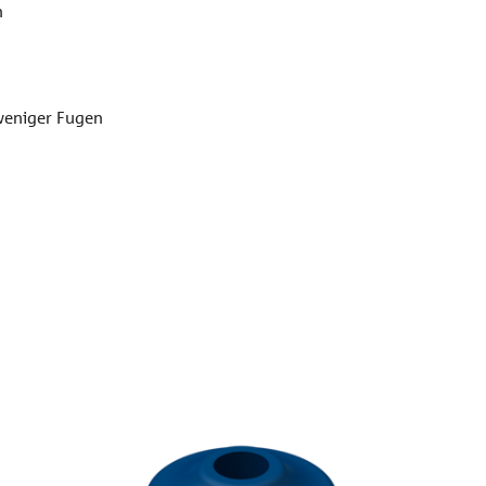
n
weniger Fugen