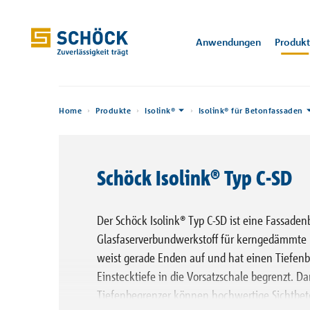
Luxembourg (LU) Deutsch
Anwendungen
Produk
Home
Anwendungen
Home
Produkte
Isolink®
Isolink® für Betonfassaden
Anwendungen
Referenzen
Isokorb®
CAD / BIM
Technische
Wärmebrückenportal
Über Schöck
Abteilung Engineering
Software
Produkte
Wärmedäm
Konstruktio
Kerkstraat 1
Wis
Unt
Informationen
9050 Gentbr
Schöck Isolink® Typ C-SD
Sconnex®
Bemessungssoftware
Trittschallportal
Veranstaltungen
Produktingenieur
Leistungserkl
De Krook
Architektu
Digitale Lösungen
Prospekte
Kompa
Trage
Gand, BE
Stutensee, DE
Tronsole®
Wärmebrücken-Rechner
Zertifikate und
Vertrieb
CAD- / BIM-D
Anwen
über 
Der Schöck Isolink® Typ C-SD ist eine Fassade
Einbauanleitungen
Auszeichnungen
Download
Glasfaserverbundwerkstoff für kerngedämmte
Isolink®
Abteilung Vertriebs-
Preisliste
Zulassungen
Support
weist gerade Enden auf und hat einen Tiefenb
Stacon®
Einstecktiefe in die Vorsatzschale begrenzt. D
Wissensportale
Bauservice
Tiefenbegrenzer können hochwertige Sichtbeto
Balkon, Laubengang und
Wand und Stütze
Attik
Bole®