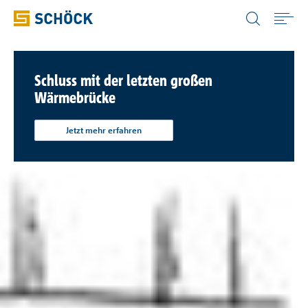
Luxembourg (LU) Deutsch
Home
Schluss mit der letzten großen
Wärmebrücke
Anwendungen
Jetzt mehr erfahren
Produkte
Digitale Lösungen
Download
Wissensportale