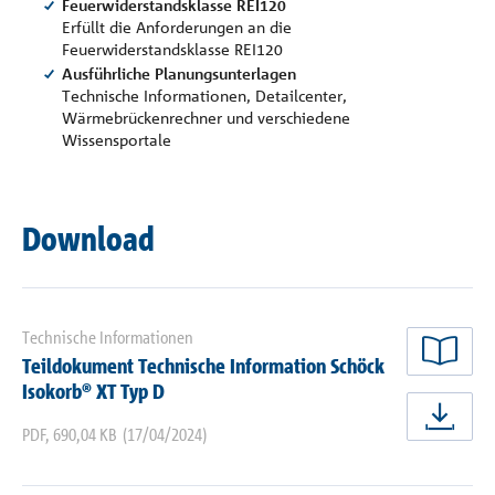
Feuerwiderstandsklasse REI120
Erfüllt die Anforderungen an die
Feuerwiderstandsklasse REI120
Ausführliche Planungsunterlagen
Technische Informationen, Detailcenter,
Wärmebrückenrechner und verschiedene
Wissensportale
Download
Technische Informationen
Teildokument Technische Information Schöck
jetz
Isokorb® XT Typ D
jetz
PDF
,
690,04 KB
(17/04/2024)