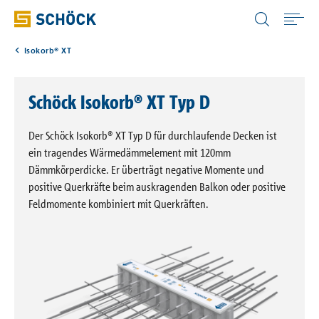
Luxembourg (LU) Deutsch
Isokorb® XT
Home
Schöck Isokorb® XT Typ D
Anwendungen
Der Schöck Isokorb® XT Typ D für durchlaufende Decken ist
Produkte
ein tragendes Wärmedämmelement mit 120mm
Dämmkörperdicke. Er überträgt negative Momente und
positive Querkräfte beim auskragenden Balkon oder positive
Digitale Lösungen
Feldmomente kombiniert mit Querkräften.
Download
Wissensportale