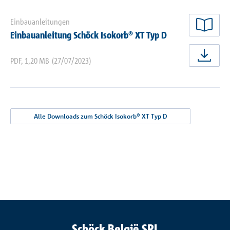
Einbauanleitungen
jetz
Einbauanleitung Schöck Isokorb® XT Typ D
PDF
,
1,20 MB
(27/07/2023)
jetz
Alle Downloads zum Schöck Isokorb® XT Typ D
Schöck België SRL