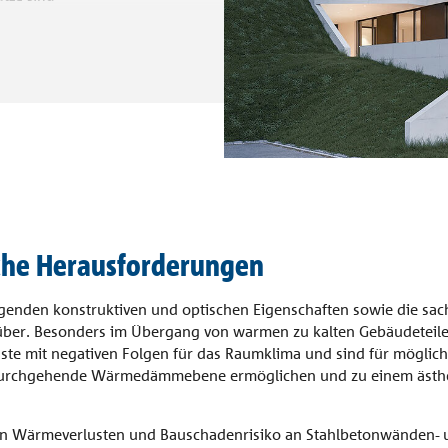
tur. Allerdings
iche Wärmebrücken. Seit
mebrücken effektiv und
 zur Optimierung der
.
sche Herausforderungen
ragenden konstruktiven und optischen Eigenschaften sowie die 
nüber. Besonders im Übergang von warmen zu kalten Gebäudetei
ste mit negativen Folgen für das Raumklima und sind für möglich
rchgehende Wärmedämmebene ermöglichen und zu einem ästheti
von Wärmeverlusten und Bauschadenrisiko an Stahlbetonwänden- u