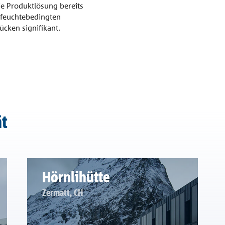
 Produktlösung bereits
 feuchtebedingten
cken signifikant.
ät
Hörnlihütte
Zermatt, CH