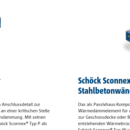
r
Schöck Sconnex
Stahlbetonwän
 Anschlussdetail zur
Das als Passivhaus-Kompon
n einer kritischen Stelle
Wärmedämmelement für di
kendämmung. Mit seinen
zur Geschossdecke oder Bo
öck Sconnex® Typ P als
entstehenden Wärmebrücke
Schöck Sconnex® Typ W se