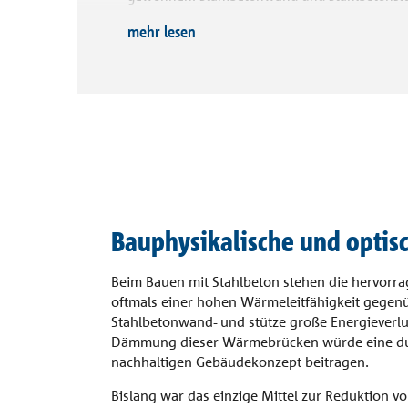
Vordach
Referenzen
charakteristische Merkmale moderner Architek
mehr lesen
Combar®
verursachen diese Bauteile oftmals verlustre
Jahren steigt der Druck die entstehenden Wär
Unternehmen
Signo®
einfach zu dämmen und dieses große Potential
alle Referenzen
Gesamtenergiebilanz von Gebäuden zu nutzen
Kontakt
Bauphysikalische und opti
Beim Bauen mit Stahlbeton stehen die hervor
oftmals einer hohen Wärmeleitfähigkeit gege
Stahlbetonwand- und stütze große Energieverlu
Dämmung dieser Wärmebrücken würde eine du
nachhaltigen Gebäudekonzept beitragen.
Bislang war das einzige Mittel zur Reduktion 