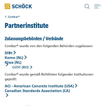
Luxembourg (LU) Deutsch
Combar®
Home
Partnerinstitute
Anwendungen
Zulassungsbehörden / Verbände
Combar® wurde von den folgenden Behörden zugelassen:
Produkte
DIBt
Komo (NL)
Kiwa (NL)
Digitale Lösungen
GOST (RU)
Combar® wurde gemäß Richtlinien folgender Institutionen
geprüft:
Download
ACI - American Concrete Institute (USA)
Canadian Standards Association (CA)
Wissensportale