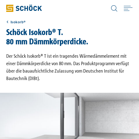
Luxembourg (LU) Deutsch
Isokorb®
Home
Schöck Isokorb® T.
80 mm Dämmkörperdicke.
Anwendungen
Der Schöck Isokorb® T ist ein tragendes Wärmedämmelement mit
einer Dämmkörperdicke von 80 mm. Das Produktprogramm verfügt
Produkte
über die bauaufsichtliche Zulassung vom Deutschen Institut für
Bautechnik (DIBt).
Digitale Lösungen
Download
Wissensportale