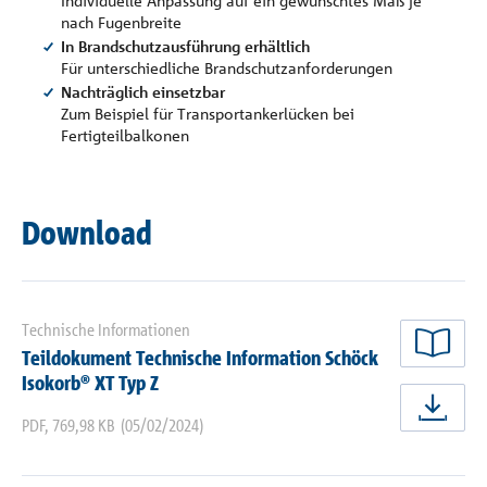
Individuelle Anpassung auf ein gewünschtes Maß je
nach Fugenbreite
In Brandschutzausführung erhältlich
Für unterschiedliche Brandschutzanforderungen
Nachträglich einsetzbar
Zum Beispiel für Transportankerlücken bei
Fertigteilbalkonen
Download
Technische Informationen
Teildokument Technische Information Schöck
jetz
Isokorb® XT Typ Z
jetz
PDF
,
769,98 KB
(05/02/2024)