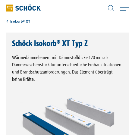
Luxembourg (LU) Deutsch
Isokorb® XT
Home
Schöck Isokorb® XT Typ Z
Anwendungen
Wärmedämmelement mit Dämmstoffdicke 120 mm als
Produkte
Dämmzwischenstück für unterschiedliche Einbausituationen
und Brandschutzanforderungen. Das Element überträgt
keine Kräfte.
Digitale Lösungen
Download
Wissensportale