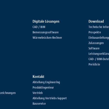
Digitale Lösungen
Download
CAD / BIM
Technische Info
Bemessungssoftware
Prospekte
Wärmebrücken-Rechner
Einbauanleitung
Zulassungen
Software
Leistungserklär
CAD- / BIM-Date
Preisliste
Kontakt
Abteilung Engineering
Produktingenieur
szeichnungen
Vertrieb
Abteilung Vertriebs-Support
Bauservice