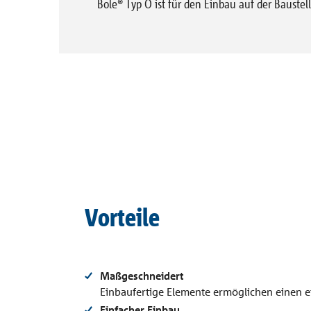
Bole® Typ O ist für den Einbau auf der Baustel
Vordach
Referenzen
Combar®
Unternehmen
Signo®
alle Referenzen
Kontakt
Vorteile
Maßgeschneidert
Einbaufertige Elemente ermöglichen einen ei
Einfacher Einbau