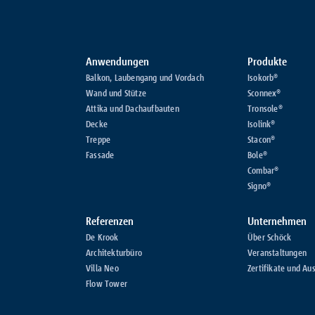
Anwendungen
Produkte
Balkon, Laubengang und Vordach
Isokorb®
Wand und Stütze
Sconnex®
Attika und Dachaufbauten
Tronsole®
Decke
Isolink®
Treppe
Stacon®
Fassade
Bole®
Combar®
Signo®
Referenzen
Unternehmen
De Krook
Über Schöck
Architekturbüro
Veranstaltungen
Villa Neo
Zertifikate und Au
Flow Tower