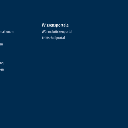
Wissensportale
rmationen
Wärmebrückenportal
Trittschallportal
en
ung
ien