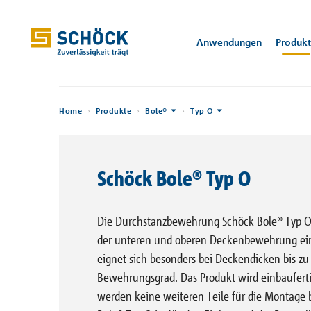
Luxembourg (LU) Deutsch
Anwendungen
Produk
Home
Anwendungen
Home
Produkte
Bole®
Typ O
Anwendungen
Referenzen
Isokorb®
CAD / BIM
Technische
Wärmebrückenportal
Über Schöck
Abteilung Engineering
Software
Produkte
Wärmedäm
Konstruktio
Kerkstraat 1
Wis
Unt
Informationen
9050 Gentbr
Schöck Bole® Typ O
Sconnex®
Bemessungssoftware
Trittschallportal
Veranstaltungen
Produktingenieur
Leistungserkl
De Krook
Architektu
Digitale Lösungen
Prospekte
Kompa
Trage
Gand, BE
Stutensee, DE
Tronsole®
Wärmebrücken-Rechner
Zertifikate und
Vertrieb
CAD- / BIM-D
Anwen
über 
Die Durchstanzbewehrung Schöck Bole® Typ O
Einbauanleitungen
Auszeichnungen
Download
der unteren und oberen Deckenbewehrung ein
Isolink®
Abteilung Vertriebs-
Preisliste
Zulassungen
Support
eignet sich besonders bei Deckendicken bis z
Stacon®
Bewehrungsgrad. Das Produkt wird einbaufertig
Wissensportale
Bauservice
werden keine weiteren Teile für die Montage 
Balkon, Laubengang und
Wand und Stütze
Attik
Bole®