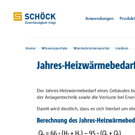
Luxembourg (LU) Deutsch
Anwendungen
Produk
Home
Anwendungen
Home
Wissensportale
Wärmebrückenportal
Lexikon
Anwendungen
Referenzen
Jahres-Heizwärmebedar
Isokorb®
CAD / BIM
Technische
Wärmebrückenportal
Über Schöck
Abteilung Engineering
Software
Produkte
Wärmedäm
Konstruktio
Kerkstraat 1
Wis
Unt
Informationen
9050 Gentbr
Sconnex®
Bemessungssoftware
Trittschallportal
Veranstaltungen
Produktingenieur
Leistungserkl
De Krook
Architektu
Digitale Lösungen
Prospekte
Kompa
Trage
Gand, BE
Stutensee, DE
Tronsole®
Wärmebrücken-Rechner
Zertifikate und
Vertrieb
Der Jahres-Heizwärmebedarf eines Gebäudes besc
CAD- / BIM-D
Anwen
über 
Einbauanleitungen
Auszeichnungen
der Anlagentechnik sowie die Verluste bei En
Download
Isolink®
Abteilung Vertriebs-
Preisliste
Damit wird deutlich, dass es sich hierbei um ei
Zulassungen
Support
Stacon®
Berechnung des Jahres-Heizwärmebed
Wissensportale
Bauservice
Balkon, Laubengang und
Wand und Stütze
Attik
Bole®