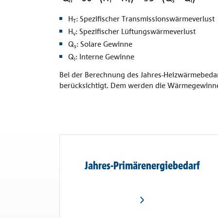
Vordach
Referenzen
H
: Spezifischer Transmissionswärmeverlust
Combar®
T
H
: Spezifischer Lüftungswärmeverlust
v
Unternehmen
Signo®
Q
: Solare Gewinne
s
alle Referenzen
Q
: Interne Gewinne
i
Kontakt
Bei der Berechnung des Jahres-Heizwärmebedar
berücksichtigt. Dem werden die Wärmegewinne 
Jahres-Primärenergiebedarf