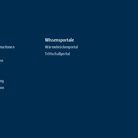
Wissensportale
rmationen
Wärmebrückenportal
Trittschallportal
en
ung
ien