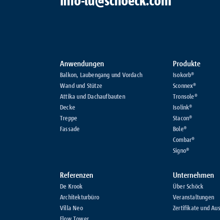
info-lu@schoeck.com
Anwendungen
Produkte
Balkon, Laubengang und Vordach
Isokorb®
Wand und Stütze
Sconnex®
Attika und Dachaufbauten
Tronsole®
Decke
Isolink®
Treppe
Stacon®
Fassade
Bole®
Combar®
Signo®
Referenzen
Unternehmen
De Krook
Über Schöck
Architekturbüro
Veranstaltungen
Villa Neo
Zertifikate und Au
Flow Tower