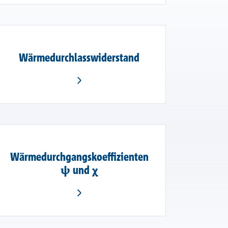
Wärmedurchlasswiderstand
Wärmedurchgangskoeffizienten
ψ und χ