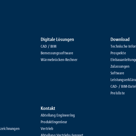
Digitale Lösungen
Download
CAD / BIM
Technische Info
Bemessungssoftware
Prospekte
Wärmebrücken-Rechner
Einbauanleitung
Zulassungen
Software
Leistungserklär
CAD- / BIM-Date
Preisliste
Kontakt
Abteilung Engineering
Produktingenieur
szeichnungen
Vertrieb
Abteilung Vertriebs-Support