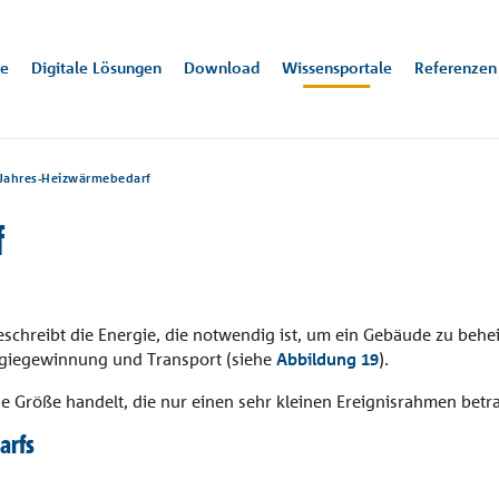
te
Digitale Lösungen
Download
Wissensportale
Referenzen
Jahres-Heizwärmebedarf
f
mung
n
08
Trittschallschutz
+32 9 261 00 71
Alle Downloads
Bew
inf
Te
sensportale
ernehmen
ugge
In
ärung
rbüro
Villa Neo
Fl
ktwissen zu den Themen Wärmebrücken und Trittschallschutz jewe
n und Dämmen sind die Hauptaufgaben unserer Produkte - hier ber
Hamburg, DE
Köl
hreibt die Energie, die notwendig ist, um ein Gebäude zu beheiz
ateien
dungsbeispielen und Produktlösungen.
das Unternehmen.
ergiegewinnung und Transport (siehe
Abbildung 19
).
ne Größe handelt, die nur einen sehr kleinen Ereignisrahmen betra
arfs
a und Dachaufbauten
Decke
Treppe