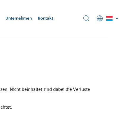
Unternehmen
Kontakt
ehrungstechnik
o-lu@schoeck.com
chnische
formationen
ow Tower
ils mit
ichten wir
n, DE
en. Nicht beinhaltet sind dabei die Verluste
chtet.
Fassade