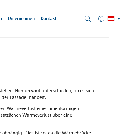
n
Unternehmen
Kontakt
ehrungstechnik
iere
nnedy Garden
haus und
 zur Planung
n, AT
ehen. Hierbei wird unterschieden, ob es sich
 der Fassade) handelt.
en Wärmeverlust einer linienförmigen
sätzlichen Wärmeverlust über eine
Fassade
e abhängig. Dies ist so, da die Wärmebrücke