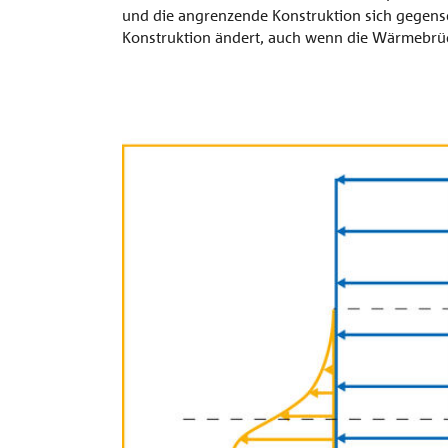
Vordach
Referenzen
Einbauanleitungen
Planungsunterlagen
und die angrenzende Konstruktion sich gegensei
TragWerk
Konstruktion ändert, auch wenn die Wärmebrück
Combar®
Zulassungen
Planungshandbuch
Rechtliches
Unternehmen
Signo®
alle Referenzen
Bauphysik
Kontakt