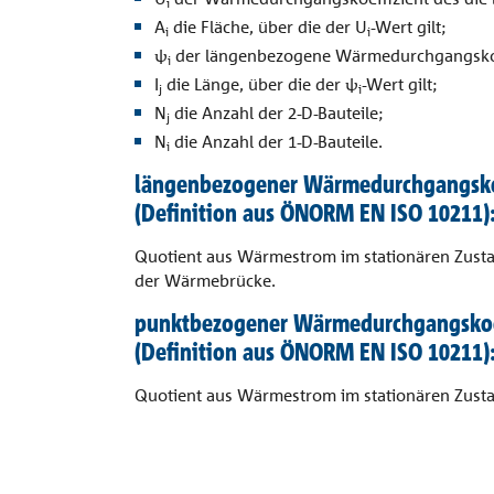
i
A
die Fläche, über die der U
-Wert gilt;
i
i
ψ
der längenbezogene Wärmedurchgangskoe
i
I
die Länge, über die der ψ
-Wert gilt;
j
i
N
die Anzahl der 2-D-Bauteile;
j
N
die Anzahl der 1-D-Bauteile.
i
längenbezogener Wärmedurchgangsko
(Definition aus ÖNORM EN ISO 10211)
Quotient aus Wärmestrom im stationären Zust
der Wärmebrücke.
punktbezogener Wärmedurchgangskoe
(Definition aus ÖNORM EN ISO 10211)
Quotient aus Wärmestrom im stationären Zust