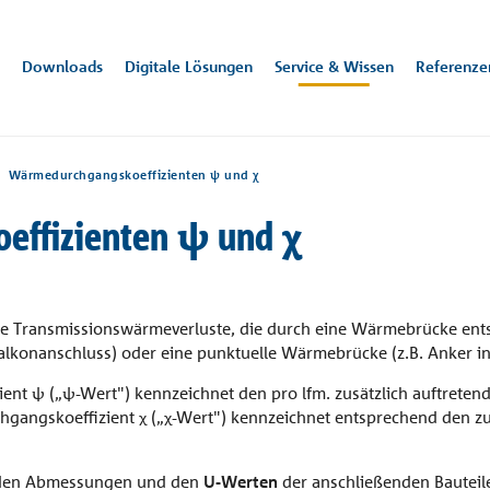
Downloads
Digitale Lösungen
Service & Wissen
Referenze
Wärmedurchgangskoeffizienten ψ und χ
effizienten ψ und χ
oftware
mung
rie
Trittschallschutz
News
Alle Downloads
Bew
Karr
itale Lösungen
vice & Wissen
atung & Kontakt
ungszertifikate
in Lodges
Gföllner Werk 4
Ke
mfassende Serviceangebot von Schöck bietet Ihnen Fachwissen und
ktwissen zu den Themen Wärmebrücken, Trittschallschutz, Passiv
e Experten beraten Sie gerne zu unseren Produkten oder bei Fragen
erg, AT
St. Georgen /
Wie
 Transmissionswärmeverluste, die durch eine Wärmebrücke entst
ärungen
stützung bei der Planung.
schutz jeweils mit Anwendungsbeispielen und Produktlösungen.
inbau, im Büro oder direkt vor Ort.
Grieskirchen, AT
alkonanschluss) oder eine punktuelle Wärmebrücke (z.B. Anker in
ateien
t ψ („ψ-Wert") kennzeichnet den pro lfm. zusätzlich auftretend
ngskoeffizient χ („χ-Wert") kennzeichnet entsprechend den zu
a und Dachaufbauten
Decke
Stiege
t, den Abmessungen und den
U-Werten
der anschließenden Bauteil
in