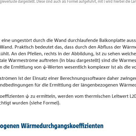
gieverluste dargestellt. Diese sind auch als Formel aufgeführt, mit l wird hierbei die
r eine ungestört durch die Wand durchlaufende Balkonplatte auss
 Wand. Praktisch bedeutet das, dass durch den Abfluss der Wärm
hlt. An den Pfeilen, rechts in der Abbildung, ist zu sehen we
le Warmeströme auftreten (in blau dargestellt) sind die Warme
um die Ermittlung von ψ-Werten wesentlich komplexer ist als die 
römen ist der Einsatz einer Berechnungssoftware daher zwingend
ndbedingungen für die Ermittlung der längenbezogenen Wärmedu
izienten ψ zu ermitteln, werden vom thermischen Leitwert L2D
htigt wurden (siehe Formel).
zogenen Wärmedurchgangskoeffizienten