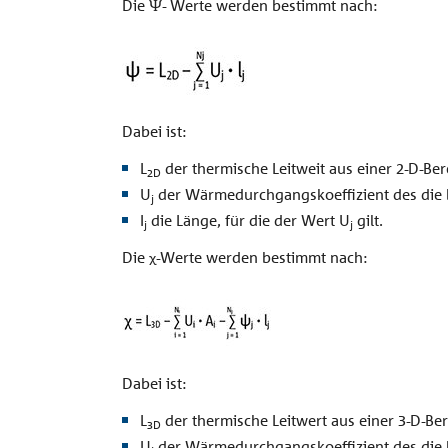
Die Ψ- Werte werden bestimmt nach:
Dabei ist:
L
der thermische Leitweit aus einer 2-D-Be
2D
U
der Wärmedurchgangskoeffizient des die b
j
I
die Länge, für die der Wert U
gilt.
j
j
Die χ-Werte werden bestimmt nach:
Dabei ist:
L
der thermische Leitwert aus einer 3-D-Be
3D
U
der Wärmedurchgangskoeffizient des die b