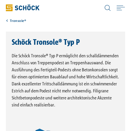
Austria (AT) Deutsch
Tronsole®
Home
Schöck Tronsole® Typ P
Anwendungen
Die Schöck Tronsole® Typ P ermöglicht den schalldämmenden
Produkte
Anschluss von Treppenpodest an Treppenhauswand. Die
Ausführung des Fertigteil-Podests ohne Betonkonsolen sorgt
für einen optimierten Bauablauf und hohe Wirtschaftlichkeit.
Downloads
Dank exzellenter Trittschalldämmung ist ein schwimmender
Estrich auf dem Podest nicht mehr notwendig. Filigrane
Sichtbetonpodeste und weitere architektonische Akzente
Digitale Lösungen
sind einfach realisierbar.
Service & Wissen