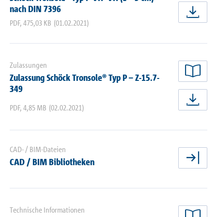
nach DIN 7396
jetz
PDF
,
475,03 KB
(01.02.2021)
Zulassungen
Zulassung Schöck Tronsole® Typ P – Z-15.7-
jetz
349
jetz
PDF
,
4,85 MB
(02.02.2021)
CAD- / BIM-Dateien
CAD / BIM Bibliotheken
jetz
Technische Informationen