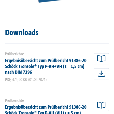
Downloads
Prüfberichte
Ergebnisübersicht zum Prüfbericht 91386-20
jetz
Schöck Tronsole® Typ P-VH+VH (z = 1,5 cm)
nach DIN 7396
jetz
PDF
,
475,90 KB
(01.02.2021)
Prüfberichte
Ergebnisübersicht zum Prüfbericht 91386-20
jetz
Schöck Tronsole® Typ P-VH+VH (z = 5 cm)