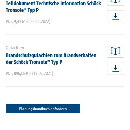
Teildokument Technische Information Schöck
jetz
Tronsole® Typ P
jetz
PDF
,
9,41 MB
(22.11.2022)
Gutachten
Brandschutzgutachten zum Brandverhalten
jetz
der Schöck Tronsole® Typ P
jetz
PDF
,
896,68 KB
(19.02.2021)
Planungshandbuch anfordern