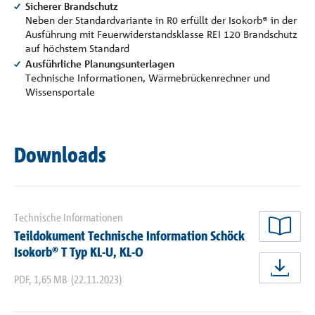
Sicherer Brandschutz
Neben der Standardvariante in R0 erfüllt der Isokorb® in der
Ausführung mit Feuerwiderstandsklasse REI 120 Brandschutz
auf höchstem Standard
Ausführliche Planungsunterlagen
Technische Informationen, Wärmebrückenrechner und
Wissensportale
Downloads
Technische Informationen
Teildokument Technische Information Schöck
jetz
Isokorb® T Typ KL-U, KL-O
jetz
PDF
,
1,65 MB
(22.11.2023)