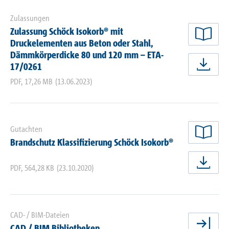
Zulassungen
Zulassung Schöck Isokorb® mit
jetz
Druckelementen aus Beton oder Stahl,
Dämmkörperdicke 80 und 120 mm – ETA-
17/0261
jetz
PDF
,
17,26 MB
(13.06.2023)
Gutachten
jetz
Brandschutz Klassifizierung Schöck Isokorb®
PDF
,
564,28 KB
(23.10.2020)
jetz
CAD- / BIM-Dateien
CAD / BIM Bibliotheken