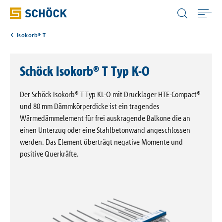
Austria (AT) Deutsch
Isokorb® T
Home
Schöck Isokorb® T Typ K-O
Anwendungen
Der Schöck Isokorb® T Typ KL-O mit Drucklager HTE-Compact®
Produkte
und 80 mm Dämmkörperdicke ist ein tragendes
Wärmedämmelement für frei auskragende Balkone die an
einen Unterzug oder eine Stahlbetonwand angeschlossen
Downloads
werden. Das Element überträgt negative Momente und
positive Querkräfte.
Digitale Lösungen
Service & Wissen