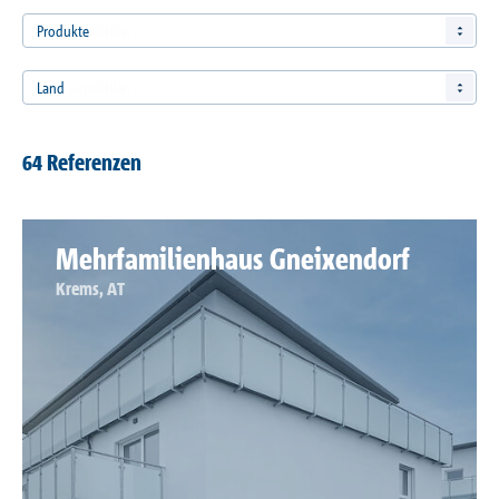
Referenzen
Produkte
Unternehmen
Land
Kontakt
64 Referenzen
Mehrfamilienhaus Gneixendorf
Krems, AT