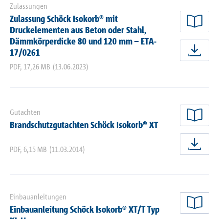
Zulassungen
Zulassung Schöck Isokorb® mit
jetz
Druckelementen aus Beton oder Stahl,
Dämmkörperdicke 80 und 120 mm – ETA-
17/0261
jetz
PDF
,
17,26 MB
(13.06.2023)
Gutachten
jetz
Brandschutzgutachten Schöck Isokorb® XT
PDF
,
6,15 MB
(11.03.2014)
jetz
Einbauanleitungen
Einbauanleitung Schöck Isokorb® XT/T Typ
jetz