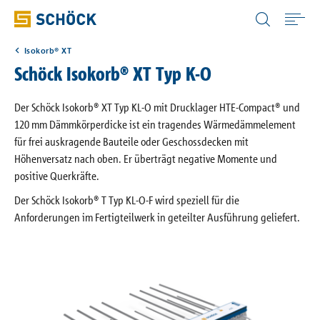
Austria (AT) Deutsch
Isokorb® XT
Home
Schöck Isokorb® XT Typ K-O
Anwendungen
Der Schöck Isokorb® XT Typ KL-O mit Drucklager HTE-Compact® und
120 mm Dämmkörperdicke ist ein tragendes Wärmedämmelement
für frei auskragende Bauteile oder Geschossdecken mit
Produkte
Höhenversatz nach oben. Er überträgt negative Momente und
positive Querkräfte.
Downloads
Der Schöck Isokorb® T Typ KL-O-F wird speziell für die
Anforderungen im Fertigteilwerk in geteilter Ausführung geliefert.
Digitale Lösungen
Service & Wissen