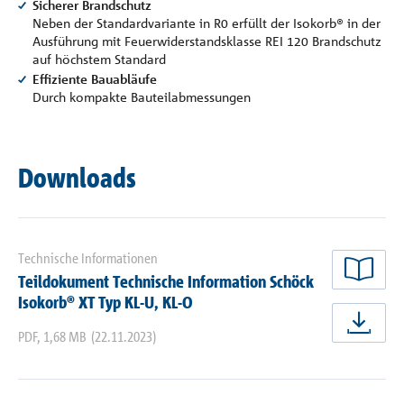
Sicherer Brandschutz
Neben der Standardvariante in R0 erfüllt der Isokorb® in der
Ausführung mit Feuerwiderstandsklasse REI 120 Brandschutz
auf höchstem Standard
Effiziente Bauabläufe
Durch kompakte Bauteilabmessungen
Downloads
Technische Informationen
Teildokument Technische Information Schöck
jetz
Isokorb® XT Typ KL-U, KL-O
jetz
PDF
,
1,68 MB
(22.11.2023)