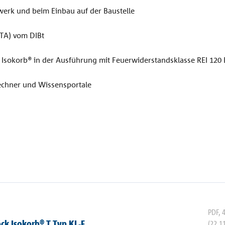
lwerk und beim Einbau auf der Baustelle
TA) vom DIBt
er Isokorb® in der Ausführung mit Feuerwiderstandsklasse REI 12
chner und Wissensportale
PDF
,
ck Isokorb® T Typ KL-F
(22.1