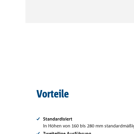
Vordach
Referenzen
Einbauanleitungen
Planungsunterlagen
TragWerk
Combar®
Zulassungen
Planungshandbuch
Rechtliches
Unternehmen
Signo®
alle Referenzen
Bauphysik
Kontakt
Vorteile
Standardisiert
In Höhen von 160 bis 280 mm standardmäßig
Zweiteilige Ausführung