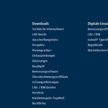
Downloads
Digitale Lös
Technische Informationen
Bemessungssoft
CAD-Details
CAD / BIM
Ausschreibungstexte
Isokorb® Typenf
Prospekte
Regeldetails
Planungsordner
Wärmebrücken-
Einbauanleitungen
Zulassungen
Bauphysik
Bemessungssoftware
Übereinstimmungszertifikate
Leistungserklärungen
CAD- / BIM-Dateien
Preisliste
Kundenmagazin TragWerk
Rechtliches