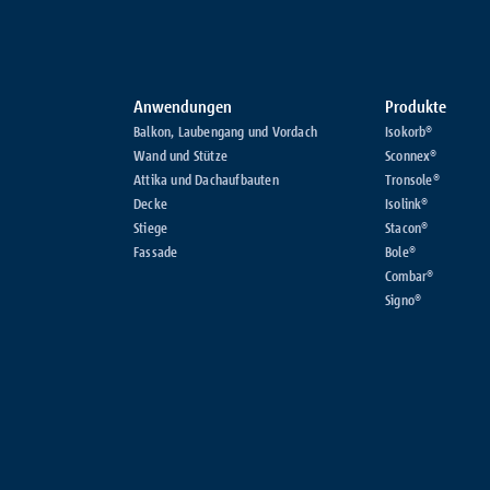
Anwendungen
Produkte
Balkon, Laubengang und Vordach
Isokorb®
Wand und Stütze
Sconnex®
Attika und Dachaufbauten
Tronsole®
Decke
Isolink®
Stiege
Stacon®
Fassade
Bole®
Combar®
Signo®