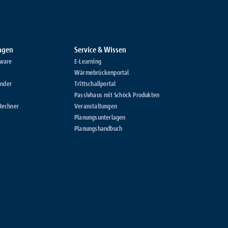
ungen
Service & Wissen
ware
E-Learning
Wärmebrückenportal
inder
Trittschallportal
Passivhaus mit Schöck Produkten
Rechner
Veranstaltungen
Planungsunterlagen
Planungshandbuch