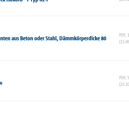
PDF
,
enten aus Beton oder Stahl, Dämmkörperdicke 80
(13.0
PDF
,
b®
(23.1