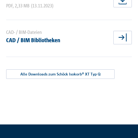
jetz
PDF
,
2,33 MB
(13.11.2023)
CAD- / BIM-Dateien
CAD / BIM Bibliotheken
jetz
Alle Downloads zum Schöck Isokorb® XT Typ Q