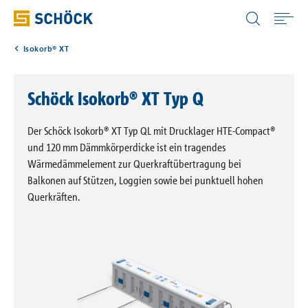
Austria (AT) Deutsch
Isokorb® XT
Home
Schöck Isokorb® XT Typ Q
Anwendungen
Der Schöck Isokorb® XT Typ QL mit Drucklager HTE-Compact®
Produkte
und 120 mm Dämmkörperdicke ist ein tragendes
Wärmedämmelement zur Querkraftübertragung bei
Balkonen auf Stützen, Loggien sowie bei punktuell hohen
Downloads
Querkräften.
Digitale Lösungen
Service & Wissen