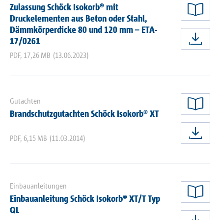
Zulassung Schöck Isokorb® mit
jetz
Druckelementen aus Beton oder Stahl,
Dämmkörperdicke 80 und 120 mm – ETA-
17/0261
jetz
PDF
,
17,26 MB
(13.06.2023)
Gutachten
jetz
Brandschutzgutachten Schöck Isokorb® XT
PDF
,
6,15 MB
(11.03.2014)
jetz
Einbauanleitungen
Einbauanleitung Schöck Isokorb® XT/T Typ
jetz
QL