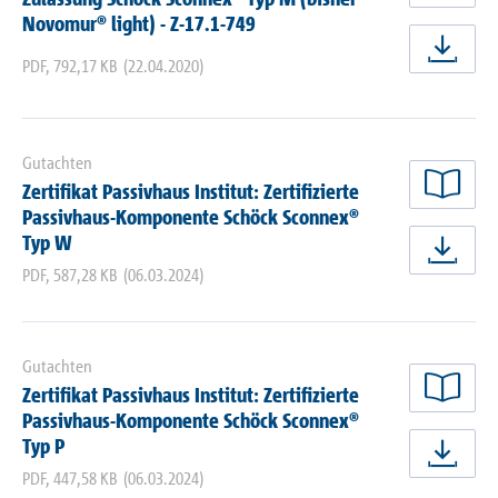
jetz
Novomur® light) - Z-17.1-749
jetz
PDF
,
792,17 KB
(22.04.2020)
Gutachten
Zertifikat Passivhaus Institut: Zertifizierte
jetz
Passivhaus-Komponente Schöck Sconnex®
Typ W
jetz
PDF
,
587,28 KB
(06.03.2024)
Gutachten
Zertifikat Passivhaus Institut: Zertifizierte
jetz
Passivhaus-Komponente Schöck Sconnex®
Typ P
jetz
PDF
,
447,58 KB
(06.03.2024)