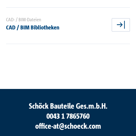
CAD- / BIM-Dateien
CAD / BIM Bibliotheken
jetz
Schöck Bauteile Ges.m.b.H.
0043 1 7865760
office-at@schoeck.com