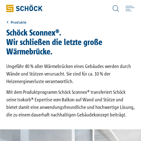
Austria (AT) Deutsch
Produkte
Home
Schöck Sconnex®.
Wir schließen die letzte große
Anwendungen
Wärmebrücke.
Produkte
Ungefähr 40 ­% aller Wärmebrücken eines Gebäudes werden durch
Wände und Stützen verursacht. Sie sind für ca. 10 % der
Heizenergieverluste verantwortlich.
Downloads
Mit dem Produktprogramm Schöck Sconnex® transferiert Schöck
seine Isokorb® Expertise vom Balkon auf Wand und Stütze und
Digitale Lösungen
bietet damit eine anwendungsfreundliche und hochwertige Lösung,
die zu einem dauerhaft nachhaltigen Gebäudekonzept beiträgt.
Service & Wissen