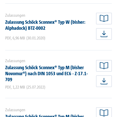
Zulassungen
Zulassung Schöck Sconnex® Typ W (bisher:
jetz
Alphadock) BTZ-0002
jetz
PDF
,
6,96 MB
(30.01.2020)
Zulassungen
Zulassung Schöck Sconnex® Typ M (bisher
jetz
Novomur®) nach DIN 1053 und EC6 - Z-17.1-
709
jetz
PDF
,
1,22 MB
(25.07.2022)
Zulassungen
Zulassung Schöck Sconnex® Typ M (bisher