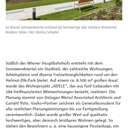
Referenzen
Unternehmen
Im Wiener Sonnwendviertel entstand das hochwertige aber leistbare Wohnareal
Fün
Residenz Adele. Foto: Markus Schieder
Met
Kontakt
Südlich des Wiener Hauptbahnhofs entsteht mit dem
Sonnwendviertel ein Stadtteil, der zahlreiche Wohnungen,
Arbeitsplätze und diverse Freizeitmöglichkeiten rund um den
Helmut-Zilk-Park bietet. Auf einem ca. 8.500 m² großen Areal
wurde das Wohnprojekt „ADELE“, das aus fünf Gebäuden mit
284 freifinanzierten Mietwohnungen besteht, realisiert. Die
Planung stammt von Delugan Meissl Associated Architects und
Ganahl Ifsits. Vasko+Partner zeichnet als Generalkonsulent für
alle restlichen Planungsleistungen bis zur Fertigstellung
verantwortlich. Dabei wurde großer Wert auf qualitativ
hochwertiges, aber dennoch leistbares Wohnen gelegt. So
stehen den Bewohnern u. a. eine hauseigene Poolanlage, ein