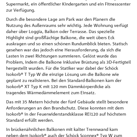
Supermarkt, ein öffentlicher Kindergarten und ein Fitnesscenter
zur Verfügung.
Durch die besondere Lage am Park war den Planern die
Nutzung des Außenraums sehr wichtig. Jede Wohnung verfügt
daher über Loggia, Balkon oder Terrasse. Das spezielle
Highlight sind großflächige Balkone, die weit übers Eck
auskragen und so einen schönen Rundumblick bieten. Statisch
gesehen war das jedoch eine Herausforderung, da sich die
Lasten in zwei Richtungen summieren. Gelöst wurde das
Problem, indem die Balkone inklusive Brüstung als 3D-Fertigteil
hergestellt wurden. Für die Statiker war dabei der Schöck
Isokorb® T Typ W die einzige Lösung um die Balkone wie
geplant zu realisieren. Bei den Standard-Balkonen kam der
Isokorb® XT Typ K mit 120 mm Dämmkörperdicke als
tragendes Wärmedämmelement zum Einsatz.
Das mit 35 Metern höchste der fünf Gebäude stellt besondere
Anforderungen an den Brandschutz. Diese konnten mit dem
Isokorb® in der Feuerwiderstandsklasse REI120 auf höchstem
Standard erfüllt werden.
In brückenähnlichen Balkonen mit kalter Trennwand kam
neben dem Isokorb® auch der Schöck Sconnex® Typ W zum