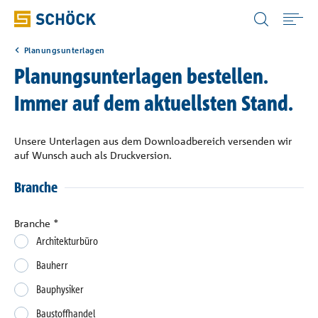
Austria (AT) Deutsch
Planungsunterlagen
Home
Planungsunterlagen bestellen.
Immer auf dem aktuellsten Stand.
Anwendungen
Unsere Unterlagen aus dem Downloadbereich versenden wir
Produkte
auf Wunsch auch als Druckversion.
Branche
Downloads
Branche
*
Digitale Lösungen
Architekturbüro
Bauherr
Service & Wissen
Bauphysiker
Baustoffhandel