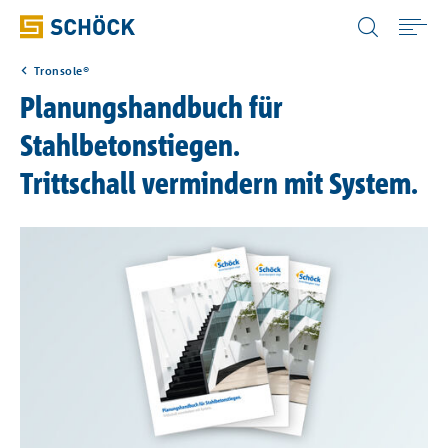
Austria (AT) Deutsch
Tronsole®
Home
Planungshandbuch für
Stahlbetonstiegen.
Anwendungen
Trittschall vermindern mit System.
Produkte
Downloads
Digitale Lösungen
Service & Wissen