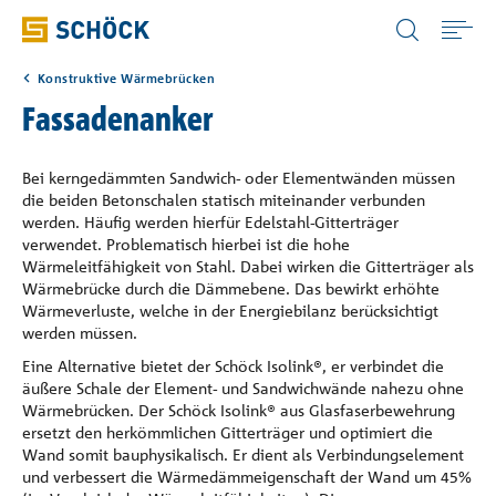
Austria (AT) Deutsch
Konstruktive Wärmebrücken
Home
Fassadenanker
Anwendungen
Bei kerngedämmten Sandwich- oder Elementwänden müssen
die beiden Betonschalen statisch miteinander verbunden
werden. Häufig werden hierfür Edelstahl-Gitterträger
Produkte
verwendet. Problematisch hierbei ist die hohe
Wärmeleitfähigkeit von Stahl. Dabei wirken die Gitterträger als
Wärmebrücke durch die Dämmebene. Das bewirkt erhöhte
Downloads
Wärmeverluste, welche in der Energiebilanz berücksichtigt
werden müssen.
Eine Alternative bietet der Schöck Isolink®, er verbindet die
Digitale Lösungen
äußere Schale der Element- und Sandwichwände nahezu ohne
Wärmebrücken. Der Schöck Isolink® aus Glasfaserbewehrung
ersetzt den herkömmlichen Gitterträger und optimiert die
Service & Wissen
Wand somit bauphysikalisch. Er dient als Verbindungselement
und verbessert die Wärmedämmeigenschaft der Wand um 45%