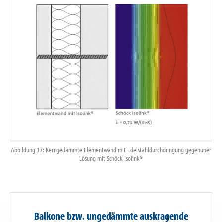
Abbildung 17: Kerngedämmte Elementwand mit Edelstahldurchdringung gegenüber
Lösung mit Schöck Isolink®
Balkone bzw. ungedämmte auskragende