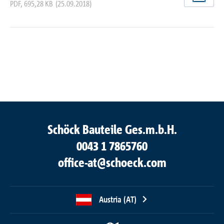
jetz
PDF
,
695,28 KB
(25.09.2018)
Schöck Bauteile Ges.m.b.H.
0043 1 7865760
office-at@schoeck.com
Austria (AT)