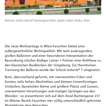
Referenzen
Unternehmen
Referenz Schöck Isokorb® Buchengasse Wien, Quelle: Hubert Dimko, Wien
Ref
Kontakt
Die neue Wohnanlage in Wien-Favoriten bietet eine
außergewöhnliche Wohnqualität. Mit weit auskragenden,
großen Balkonen und einer besonderen Interpretation der
Bauordnung schufen Rüdiger Lainer + Partner eine Antithese zu
den klassischen Baublöcken der Umgebung. Zur thermischen
Trennung der Balkone wurde der Schöck Isokorb® T eingesetzt.
Bunt, überraschend geformt, mit unerwarteten Ecken und
Kanten, teils hohen Abschnitten und kleinen zinnenförmigen
Umläufen, dazwischen kleine und größere Plätze und Gassen,
unerwarteten Versetzungen und mutigen Sprüngen aus den
Wänden - so präsentieren sich auf dem Areal Buchengasse 157
im Wiener Bezirk Favoriten vier völlig unterschiedlich geformte
Wohnblöcke dem Betrachter.