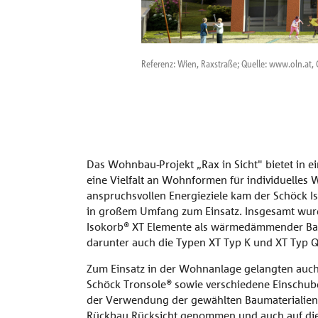
Referenz: Wien, Raxstraße; Quelle: www.oln.at
Das Wohnbau-Projekt „Rax in Sicht" bietet in e
eine Vielfalt an Wohnformen für individuelles
anspruchsvollen Energieziele kam der Schöck I
in großem Umfang zum Einsatz. Insgesamt wurd
Isokorb® XT Elemente als wärmedämmender Bal
darunter auch die Typen XT Typ K und XT Typ Q
Zum Einsatz in der Wohnanlage gelangten auch 
Schöck Tronsole® sowie verschiedene Einschubd
der Verwendung der gewählten Baumaterialien 
Rückbau Rücksicht genommen und auch auf di