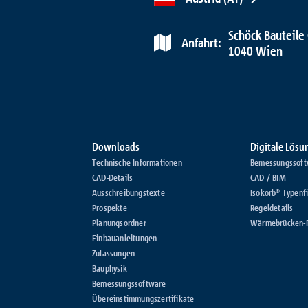
Schöck Bauteile
Anfahrt:
1040 Wien
Downloads
Digitale Lös
Technische Informationen
Bemessungssoft
CAD-Details
CAD / BIM
Ausschreibungstexte
Isokorb® Typenf
Prospekte
Regeldetails
Planungsordner
Wärmebrücken-
Einbauanleitungen
Zulassungen
Bauphysik
Bemessungssoftware
Übereinstimmungszertifikate