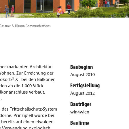
, Gassner & Hluma Communications
Baubeginn
iner markanten Architektur
 Wohnen. Zur Erreichung der
August 2010
sokorb® XT bei den Balkonen
Fertigstellung
en an die 1.000 Stück
konanschluss verbaut,
August 2012
.
Bauträger
das Trittschallschutz-System
win4wien
orne. Prinzipiell wurde bei
bereits auf einen etwaigen
Baufirma
e Verwendung ökologisch