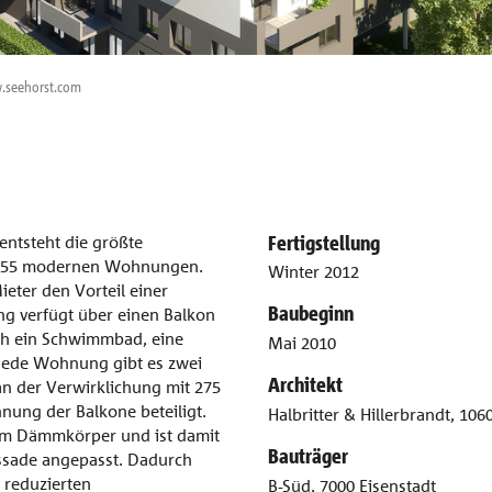
w.seehorst.com
Fertigstellung
entsteht die größte
 155 modernen Wohnungen.
Winter 2012
eter den Vorteil einer
Baubeginn
g verfügt über einen Balkon
ach ein Schwimmbad, eine
Mai 2010
 jede Wohnung gibt es zwei
Architekt
 an der Verwirklichung mit 275
nnung der Balkone beteiligt.
Halbritter & Hillerbrandt, 10
mm Dämmkörper und ist damit
Bauträger
ssade angepasst. Dadurch
 reduzierten
B-Süd, 7000 Eisenstadt