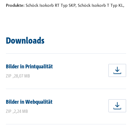
Produkte:
Schöck Isokorb RT Typ SKP, Schöck Isokorb T Typ KL,
Downloads
Bilder in Printqualität
jetz
ZIP
,
28,07 MB
Bilder in Webqualität
jetz
ZIP
,
2,24 MB