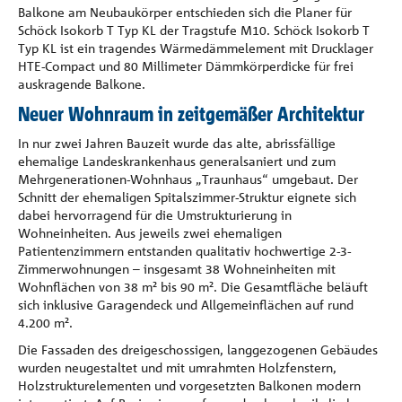
Balkone am Neubaukörper entschieden sich die Planer für
Schöck Isokorb T Typ KL der Tragstufe M10. Schöck Isokorb T
Typ KL ist ein tragendes Wärmedämmelement mit Drucklager
HTE-Compact und 80 Millimeter Dämmkörperdicke für frei
auskragende Balkone.
Neuer Wohnraum in zeitgemäßer Architektur
In nur zwei Jahren Bauzeit wurde das alte, abrissfällige
ehemalige Landeskrankenhaus generalsaniert und zum
Mehrgenerationen-Wohnhaus „Traunhaus“ umgebaut. Der
Schnitt der ehemaligen Spitalszimmer-Struktur eignete sich
dabei hervorragend für die Umstrukturierung in
Wohneinheiten. Aus jeweils zwei ehemaligen
Patientenzimmern entstanden qualitativ hochwertige 2-3-
Zimmerwohnungen – insgesamt 38 Wohneinheiten mit
Wohnflächen von 38 m² bis 90 m². Die Gesamtfläche beläuft
sich inklusive Garagendeck und Allgemeinflächen auf rund
4.200 m².
Die Fassaden des dreigeschossigen, langgezogenen Gebäudes
wurden neugestaltet und mit umrahmten Holzfenstern,
Holzstrukturelementen und vorgesetzten Balkonen modern