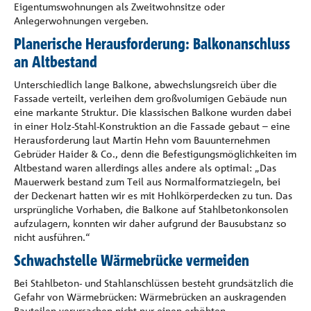
Eigentumswohnungen als Zweitwohnsitze oder
Anlegerwohnungen vergeben.
Planerische Herausforderung: Balkonanschluss
an Altbestand
Unterschiedlich lange Balkone, abwechslungsreich über die
Fassade verteilt, verleihen dem großvolumigen Gebäude nun
eine markante Struktur. Die klassischen Balkone wurden dabei
in einer Holz-Stahl-Konstruktion an die Fassade gebaut – eine
Herausforderung laut Martin Hehn vom Bauunternehmen
Gebrüder Haider & Co., denn die Befestigungsmöglichkeiten im
Altbestand waren allerdings alles andere als optimal: „Das
Mauerwerk bestand zum Teil aus Normalformatziegeln, bei
der Deckenart hatten wir es mit Hohlkörperdecken zu tun. Das
ursprüngliche Vorhaben, die Balkone auf Stahlbetonkonsolen
aufzulagern, konnten wir daher aufgrund der Bausubstanz so
nicht ausführen.“
Schwachstelle Wärmebrücke vermeiden
Bei Stahlbeton- und Stahlanschlüssen besteht grundsätzlich die
Gefahr von Wärmebrücken: Wärmebrücken an auskragenden
Bauteilen verursachen nicht nur einen erhöhten