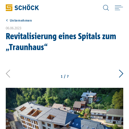
Austria (AT) Deutsch
Unternehmen
Home
06.06.2023
Revitalisierung eines Spitals zum
Anwendungen
„Traunhaus“
Produkte
1
/
7
Downloads
Digitale Lösungen
Service & Wissen