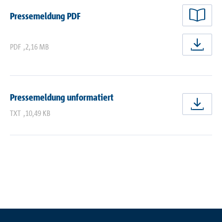
Pressemeldung PDF
PDF
,
2,16 MB
jetz
Pressemeldung unformatiert
jetz
TXT
,
10,49 KB