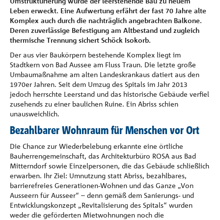
Umstrukturierung wurde der leerstehende Bau zu neuem
Leben erweckt. Eine Aufwertung erfährt der fast 70 Jahre alte
Komplex auch durch die nachträglich angebrachten Balkone.
Deren zuverlässige Befestigung am Altbestand und zugleich
thermische Trennung sichert Schöck Isokorb.
Der aus vier Baukörpern bestehende Komplex liegt im
Stadtkern von Bad Aussee am Fluss Traun. Die letzte große
Umbaumaßnahme am alten Landeskrankaus datiert aus den
1970er Jahren. Seit dem Umzug des Spitals im Jahr 2013
jedoch herrschte Leerstand und das historische Gebäude verfiel
zusehends zu einer baulichen Ruine. Ein Abriss schien
unausweichlich.
Bezahlbarer Wohnraum für Menschen vor Ort
Die Chance zur Wiederbelebung erkannte eine örtliche
Bauherrengemeinschaft, das Architekturbüro ROSA aus Bad
Mitterndorf sowie Einzelpersonen, die das Gebäude schließlich
erwarben. Ihr Ziel: Umnutzung statt Abriss, bezahlbares,
barrierefreies Generationen-Wohnen und das Ganze „Von
Ausseern für Ausseer“ – denn gemäß dem Sanierungs- und
Entwicklungskonzept „Revitalisierung des Spitals“ wurden
weder die geförderten Mietwohnungen noch die