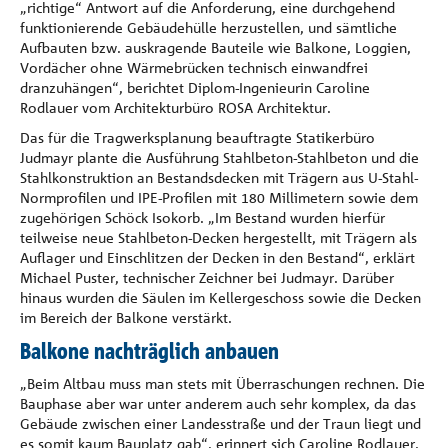
„richtige“ Antwort auf die Anforderung, eine durchgehend
funktionierende Gebäudehülle herzustellen, und sämtliche
Aufbauten bzw. auskragende Bauteile wie Balkone, Loggien,
Vordächer ohne Wärmebrücken technisch einwandfrei
dranzuhängen“, berichtet Diplom-Ingenieurin Caroline
Rodlauer vom Architekturbüro ROSA Architektur.
Das für die Tragwerksplanung beauftragte Statikerbüro
Judmayr plante die Ausführung Stahlbeton-Stahlbeton und die
Stahlkonstruktion an Bestandsdecken mit Trägern aus U-Stahl-
Normprofilen und IPE-Profilen mit 180 Millimetern sowie dem
zugehörigen Schöck Isokorb. „Im Bestand wurden hierfür
teilweise neue Stahlbeton-Decken hergestellt, mit Trägern als
Auflager und Einschlitzen der Decken in den Bestand“, erklärt
Michael Puster, technischer Zeichner bei Judmayr. Darüber
hinaus wurden die Säulen im Kellergeschoss sowie die Decken
im Bereich der Balkone verstärkt.
Balkone nachträglich anbauen
„Beim Altbau muss man stets mit Überraschungen rechnen. Die
Bauphase aber war unter anderem auch sehr komplex, da das
Gebäude zwischen einer Landesstraße und der Traun liegt und
es somit kaum Bauplatz gab“, erinnert sich Caroline Rodlauer.