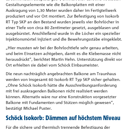
Gestaltungselemente wie die Balkonplatten mit einer
Auskragung von 1,30 Meter wurden daher im Fertigteilwerk
produziert und vor Ort montiert. Zur Befestigung von Isokorb
RT Typ SKP an den Bestand wurden jeweils vier Bohrlöcher in
einer Tiefe von circa 80 Zentimeter gesetzt, ausgeblasen und
ausgebürstet. Anschließend wurde in die Löcher ein spezieller
Injektionsmörtel injiziert und die Bewehrungsstäbe eingeklebt.
„Hier mussten wir bei der Bohrlochtiefe sehr genau arbeiten,
und beim Einsetzen achtgeben, damit es die Klebemasse nicht
herausdrückt“, berichtet Martin Hehn. Unterstützung direkt vor
Ort erhielten sie dabei vom Schöck Einbaumeister.
Die neun nachträglich angebrachten Balkone am Traunhaus
werden von insgesamt 60 Isokorb RT Typ SKP sicher gehalten.
„Ohne Schöck Isokorb hätte die Ausschreibungsanforderung
mit frei auskragenden Balkonen nicht realisiert werden
können. Alternativ wäre nur eine Konstruktion vorgesetzter
Balkone mit Fundamenten und Stützen möglich gewesen“,
bestätigt Michael Puster.
Schöck Isokorb: Dämmen auf höchstem Niveau
Für die sichere und thermisch trennende Befestigung der