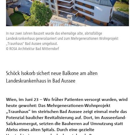
Referenzen
Unternehmen
In nur zwei Jahren Bauzeit wurde das ehemalige alte, abrissfällige
Unte
Landeskrankenhaus generalsaniert und zum Mehrgenerationen Wohnprojekt
ver
Kontakt
„Traunhaus“ Bad Aussee umgebaut.
© R
© ROSA Architektur Bad Mitterndorf
Schöck Isokorb sichert neue Balkone am alten
Landeskrankenhaus in Bad Aussee
Wien, im Juni 23 –
Wo früher Patienten versorgt wurden, wird
heute gewohnt: Das Mehrgenerationen-Wohnprojekt
„Traunhaus“ im steirischen Bad Aussee zeigt einmal mehr das
Potenzial baulicher Revitalisierung auf. Dort, im Ausseerland-
Salzkammergut, setzten die Bauherren auf Umnutzung statt
Abriss eines alten Spitals. Durch eine gezielte