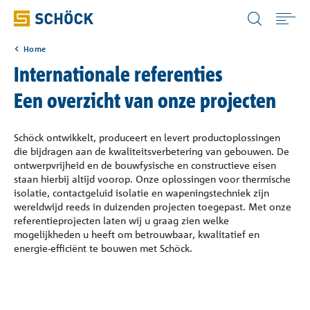
Netherlands (NL) Nederlands
Home
Home
Internationale referenties
Een overzicht van onze projecten
Toepassingen
Schöck ontwikkelt, produceert en levert productoplossingen
Producten
die bijdragen aan de kwaliteitsverbetering van gebouwen. De
ontwerpvrijheid en de bouwfysische en constructieve eisen
staan hierbij altijd voorop. Onze oplossingen voor thermische
Digitale oplossingen
isolatie, contactgeluid isolatie en wapeningstechniek zijn
wereldwijd reeds in duizenden projecten toegepast. Met onze
referentieprojecten laten wij u graag zien welke
Downloads
mogelijkheden u heeft om betrouwbaar, kwalitatief en
energie-efficiënt te bouwen met Schöck.
Bouwfysica Portaal