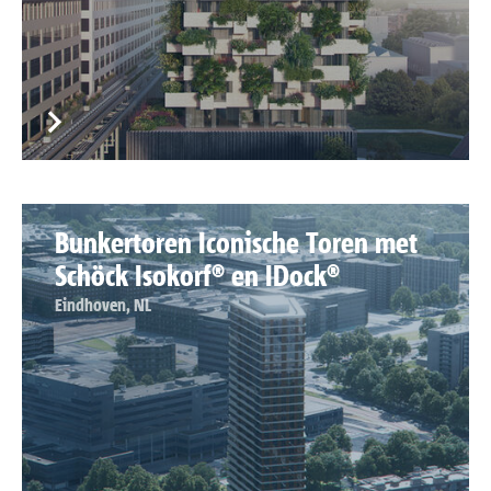
Bunkertoren Iconische Toren met
Schöck Isokorf® en IDock®
Eindhoven, NL