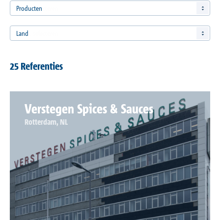
Referenties
Producten
Land
Onderneming
25 Referenties
Contact
Verstegen Spices & Sauces
Rotterdam, NL