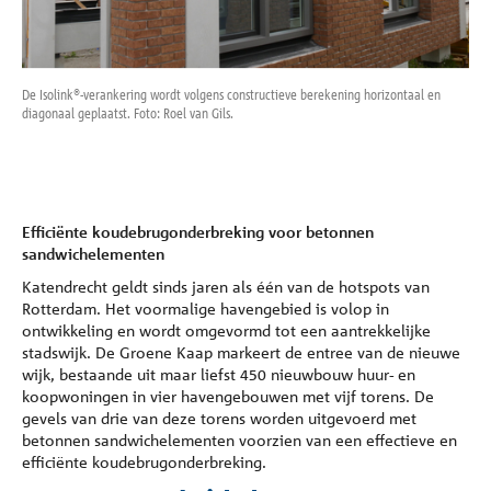
Referenties
Onderneming
De Isolink
®
-verankering wordt volgens constructieve berekening horizontaal en
De I
diagonaal geplaatst. Foto: Roel van Gils.
buit
Contact
Efficiënte koudebrugonderbreking voor betonnen
sandwichelementen
Katendrecht geldt sinds jaren als één van de hotspots van
Rotterdam. Het voormalige havengebied is volop in
ontwikkeling en wordt omgevormd tot een aantrekkelijke
stadswijk. De Groene Kaap markeert de entree van de nieuwe
wijk, bestaande uit maar liefst 450 nieuwbouw huur- en
koopwoningen in vier havengebouwen met vijf torens. De
gevels van drie van deze torens worden uitgevoerd met
betonnen sandwichelementen voorzien van een effectieve en
efficiënte koudebrugonderbreking.