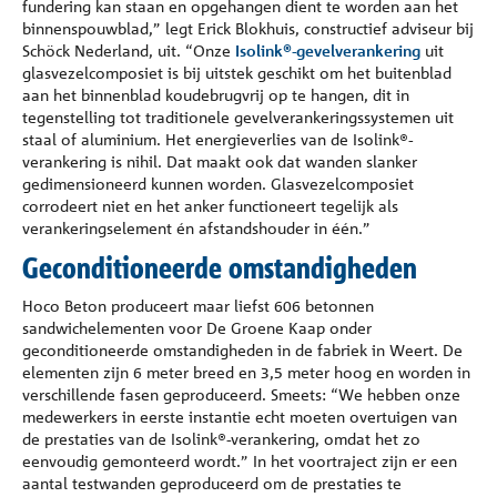
fundering kan staan en opgehangen dient te worden aan het
binnenspouwblad,” legt Erick Blokhuis, constructief adviseur bij
Schöck Nederland, uit. “Onze
Isolink®-gevelverankering
uit
glasvezelcomposiet is bij uitstek geschikt om het buitenblad
aan het binnenblad koudebrugvrij op te hangen, dit in
tegenstelling tot traditionele gevelverankeringssystemen uit
staal of aluminium. Het energieverlies van de Isolink®-
verankering is nihil. Dat maakt ook dat wanden slanker
gedimensioneerd kunnen worden. Glasvezelcomposiet
corrodeert niet en het anker functioneert tegelijk als
verankeringselement én afstandshouder in één.”
Geconditioneerde omstandigheden
Hoco Beton produceert maar liefst 606 betonnen
sandwichelementen voor De Groene Kaap onder
geconditioneerde omstandigheden in de fabriek in Weert. De
elementen zijn 6 meter breed en 3,5 meter hoog en worden in
verschillende fasen geproduceerd. Smeets: “We hebben onze
medewerkers in eerste instantie echt moeten overtuigen van
de prestaties van de Isolink®-verankering, omdat het zo
eenvoudig gemonteerd wordt.” In het voortraject zijn er een
aantal testwanden geproduceerd om de prestaties te