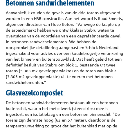
Betonnen sandwichelementen
Aanvankelijk zouden de gevels van de drie torens uitgevoerd
worden in een HSB-constructie. Aan het woord is Ruud Smeets,
algemeen directeur van Hoco Beton. “Vanwege de krapte op
de arbeidsmarkt hebben we ontwikkelaar Stebru weten te
overtuigen van de voordelen van een geprefabriceerde gevel
in betonnen sandwichelementen. We hebben de
oorspronkelijke detaillering aangepast en Schöck Nederland
ingeschakeld voor advies over een koudebrugvrije verankering
van het binnen- en buitenspouwblad. Dat heeft geleid tot een
definitief besluit van Stebru om blok 1, bestaande uit twee
torens (5.383 m2 geveloppervlakte) en de toren van blok 2
(3.305 m2 geveloppervlakte) uit te voeren met betonnen
sandwichelementen.”
Glasvezelcomposiet
De betonnen sandwichelementen bestaan uit een betonnen
buitenschil, waarin het metselwerk (steenstrips) mee is
ingestort, een isolatielaag en een betonnen binnenschil. “De
torens zijn dermate hoog (63 en 57 meter), daardoor is de
temperatuurwerking zo groot dat het buitenblad niet op de