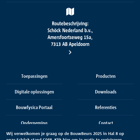
Routebeschrijving:
Schöck Nederland b.v.,
Amersfoortseweg 15a,
7313 AB Apeldoorn
Toepassingen
Producten
Digitale oplossingen
Downloads
Bouwfysica Portaal
Referenties
Onderneming
Contact
Wij verwelkomen je graag op de BouwBeurs 2025 in Hal 8
op
onze
Schöck stand C048.
Klik hier
om je gratis te registreren.