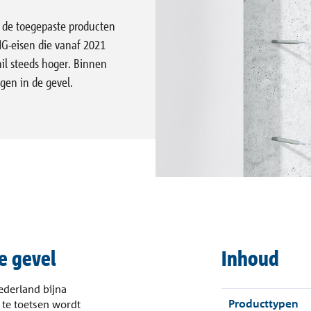
n de toegepaste producten
ogramma
NG-eisen die vanaf 2021
Vloeren
Gevel
il steeds hoger. Binnen
gen in de gevel.
e gevel
Inhoud
derland bijna
Producttypen
 te toetsen wordt