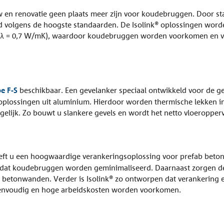
en renovatie geen plaats meer zijn voor koudebruggen. Door sta
volgens de hoogste standaarden. De Isolink® oplossingen worde
 (λ = 0,7 W/mK), waardoor koudebruggen worden voorkomen en v
pe F-S
beschikbaar. Een gevelanker speciaal ontwikkeld voor de ge
 oplossingen uit aluminium. Hierdoor worden thermische lekken in
gelijk. Zo bouwt u slankere gevels en wordt het netto vloeropper
ft u een hoogwaardige verankeringsoplossing voor prefab bet
at koudebruggen worden geminimaliseerd. Daarnaast zorgen de st
de betonwanden. Verder is Isolink® zo ontworpen dat verankerin
eenvoudig en hoge arbeidskosten worden voorkomen.