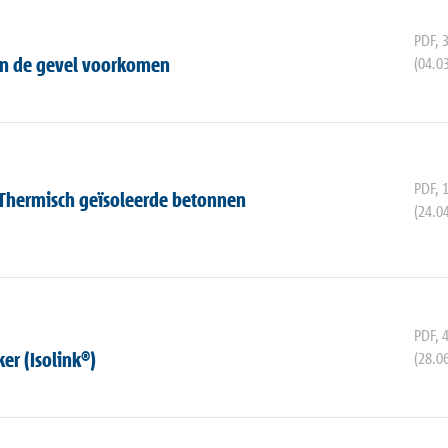
PDF
,
in de gevel voorkomen
(04.0
PDF
,
 Thermisch geïsoleerde betonnen
(24.0
PDF
,
r (Isolink®)
(28.0