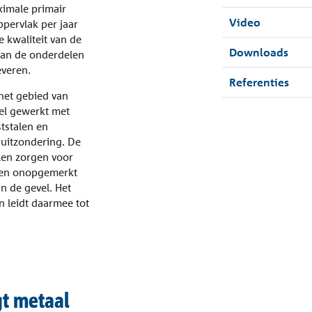
imale primair
Video
pervlak per jaar
 kwaliteit van de
Downloads
van de onderdelen
everen.
Referenties
 het gebied van
eel gewerkt met
tstalen en
uitzondering. De
en zorgen voor
iden onopgemerkt
n de gevel. Het
n leidt daarmee tot
t metaal