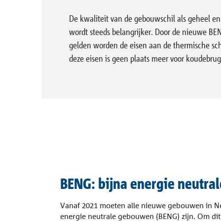
Referenties
Normen en regelgeving
De kwaliteit van de gebouwschil als geheel e
Tronsole®
Certificaten
Nieuws
Leveringspr
wordt steeds belangrijker. Door de nieuwe BE
Lexicon
Onderneming
Balkon
Dak
gelden worden de eisen aan de thermische sch
Dorn
Bouwfysica
Pers
Engineering
Productoplossingen
deze eisen is geen plaats meer voor koudebrug
Bole®
Contact
Signo®
Alle referenties
Sconnex® type M
BENG: bijna energie neutral
Vanaf 2021 moeten alle nieuwe gebouwen in Ne
energie neutrale gebouwen (BENG) zijn. Om dit