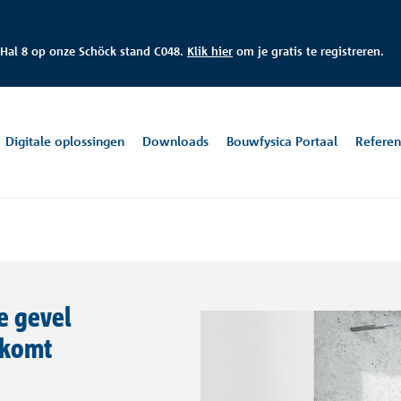
 Hal 8
op onze
Schöck stand C048.
Klik hier
om je gratis te registreren.
Digitale oplossingen
Downloads
Bouwfysica Portaal
Referen
solatie
ortaal
seweg
Gevelverankering
Rekensoftware
Tel: +31 55 526 88 20
Alle downloads
Emai
Te
erneming
(Isolink®)
nl@
in
e gevel
aring
De Helix woontoren
Fe
rkomt
k Schöck als organisatie en werkgever en blijf op de hoogte van het
L
Groningen, NL
Rot
tanden
ws.