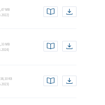
3,47 MB
nu lezen
nu downloa
3.2022)
1,33 MB
nu lezen
nu downloa
4.2024)
438,10 KB
nu lezen
nu downloa
6.2023)