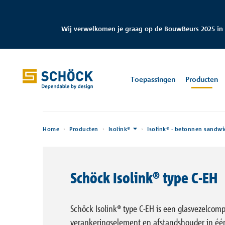
Netherlands (NL) Nederlands
Wij verwelkomen je graag op de BouwBeurs 2025 in
Home
Toepassingen
Toepassingen
Producten
Producten
Home
Producten
Isolink®
Isolink® - betonnen sand
Digitale oplossingen
Toepassingen
Referenties
Isokorf®
CAD/BIM Service
Technische Informatie
Thermische bruggen
Wie wij zijn
Contactgegevens
Software
Thermische i
CAD/BIM
Bouwfysica P
Amersfoort
Ond
Downloads
15A 7313 AB
Schöck Isolink® type C-EH
IDock®
Rekensoftware
Besteksteksten
Vocht
Carrière
Beurzen & Congressen
Prestatieverkl
Villa Neo
Onyx toren
Apeldoorn
Ontde
Hamburg, DE
Eindhoven, N
Isolink®
Brochures
Thermische bruggen in
Co-creatie
Webinar
CAD/BIM -bes
Bouwfysica Portaal
nieu
Schöck Isolink® type C-EH is een glasvezelcomp
de praktijk
verankeringselement en afstandshouder in één.
Combar®
Inbouwhandleidingen
Certificaten
Overige