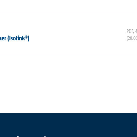
PDF
,
r (Isolink®)
(28.0