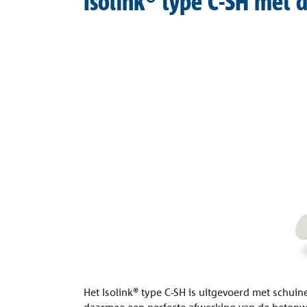
Isolink® type C-SH met 
Het Isolink® type C-SH is uitgevoerd met schui