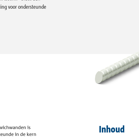
sing voor ondersteunde
ogramma
Vloeren
Gevel
Inhoud
dwichwanden is
teunde in de kern