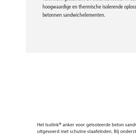
Referenties
Normen en regelgeving
hoogwaardige en thermische isolerende oplos
Tronsole®
Certificaten
Nieuws
Leveringspr
betonnen sandwichelementen.
Lexicon
Onderneming
Balkon
Dak
Dorn
Bouwfysica
Pers
Engineering
Productoplossingen
Bole®
Contact
Signo®
Alle referenties
Sconnex® type M
Het Isolink® anker voor geïsoleerde beton san
uitgevoerd met schuine staafeinden. Bij onders