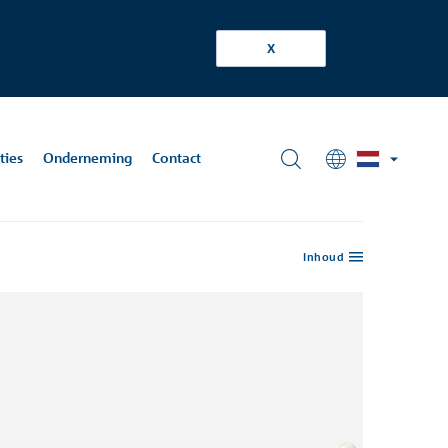
X
ties
Onderneming
Contact
Inhoud
l: info-
chnische
schoeck.com
formatie
nixloods
 laatste
terdam, NL