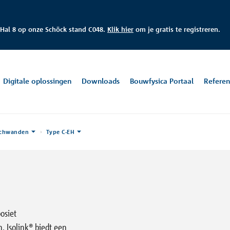
 Hal 8
op onze
Schöck stand C048.
Klik hier
om je gratis te registreren.
Digitale oplossingen
Downloads
Bouwfysica Portaal
Referen
wichwanden
Type C-EH
solatie
ortaal
seweg
Gevelverankering
Rekensoftware
Tel: +31 55 526 88 20
Alle downloads
Emai
Te
erneming
(Isolink®)
nl@
in
aring
De Helix woontoren
Fe
k Schöck als organisatie en werkgever en blijf op de hoogte van het
L
Groningen, NL
Rot
tanden
ws.
osiet
 Isolink® biedt een