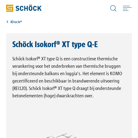
Netherlands (NL) Nederlands
IDock®
Home
Schöck Isokorf® XT type Q-E
Toepassingen
Schöck Isokorf® XT type Q is een constructieve thermische
Producten
verankering voor het onderbreken van thermische bruggen
bij ondersteunde balkons en loggia’s. Het element is KOMO
gecertificeerd en beschikbaar in brandwerende uitvoering
Digitale oplossingen
(REI120). Schöck Isokorf® XT type Q draagt bij ondersteunde
betonelementen (hoge) dwarskrachten over.
Downloads
Bouwfysica Portaal