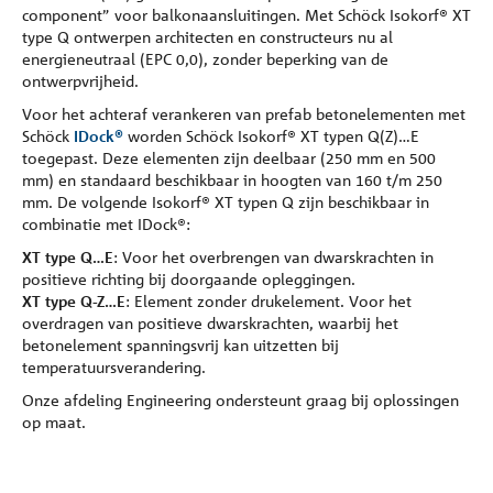
component” voor balkonaansluitingen. Met Schöck Isokorf® XT
type Q ontwerpen architecten en constructeurs nu al
energieneutraal (EPC 0,0), zonder beperking van de
ontwerpvrijheid.
Voor het achteraf verankeren van prefab betonelementen met
Schöck
IDock®
worden Schöck Isokorf® XT typen Q(Z)…E
toegepast. Deze elementen zijn deelbaar (250 mm en 500
mm) en standaard beschikbaar in hoogten van 160 t/m 250
mm. De volgende Isokorf® XT typen Q zijn beschikbaar in
combinatie met IDock®:
XT type Q…E
: Voor het overbrengen van dwarskrachten in
positieve richting bij doorgaande opleggingen.
XT type Q-Z…E
: Element zonder drukelement. Voor het
overdragen van positieve dwarskrachten, waarbij het
betonelement spanningsvrij kan uitzetten bij
temperatuursverandering.
Onze afdeling Engineering ondersteunt graag bij oplossingen
op maat.