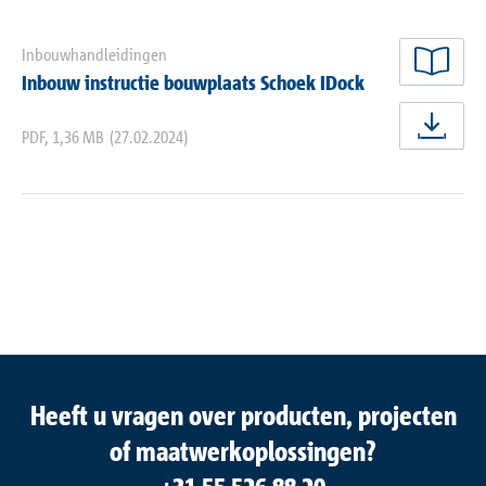
Inbouwhandleidingen
nu 
Inbouw instructie bouwplaats Schoek IDock
PDF
,
1,36 MB
(27.02.2024)
nu 
Heeft u vragen over producten, projecten
of maatwerkoplossingen?