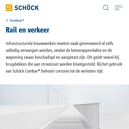
Netherlands (NL) Nederlands
Combar®
Home
Rail en verkeer
Toepassingen
Infrastructurele bouwwerken moeten vaak gerenoveerd of zelfs
volledig vervangen worden, omdat de betonoppervlakte en de
wapening zwaar beschadigd en aangetast zijn. Dit geldt vooral bij
Producten
brugdekken die aan strooizout worden blootgesteld. Bij het gebruik
van Schöck Combar® behoort corrosie tot de verleden tijd.
Digitale oplossingen
Downloads
Bouwfysica Portaal