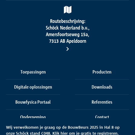
Routebeschrijving:
Schöck Nederland b.v.,
Amersfoortseweg 15a,
7313 AB Apeldoorn
Toepassingen
Producten
Digitale oplossingen
Downloads
Bouwfysica Portaal
Referenties
Onderneming
Contact
Wij verwelkomen je graag op de BouwBeurs 2025 in Hal 8
op
onze
Schöck stand C048.
Klik hier
om je gratis te registreren.