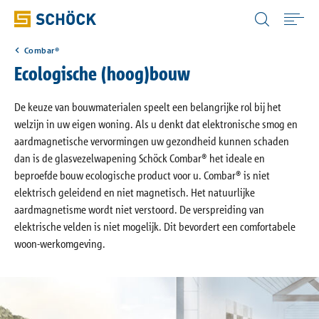
Netherlands (NL) Nederlands
Combar®
Home
Ecologische (hoog)bouw
Toepassingen
De keuze van bouwmaterialen speelt een belangrijke rol bij het
welzijn in uw eigen woning. Als u denkt dat elektronische smog en
aardmagnetische vervormingen uw gezondheid kunnen schaden
Producten
dan is de glasvezelwapening Schöck Combar® het ideale en
beproefde bouw ecologische product voor u. Combar® is niet
elektrisch geleidend en niet magnetisch. Het natuurlijke
Digitale oplossingen
aardmagnetisme wordt niet verstoord. De verspreiding van
elektrische velden is niet mogelijk. Dit bevordert een comfortabele
Downloads
woon-werkomgeving.
Bouwfysica Portaal