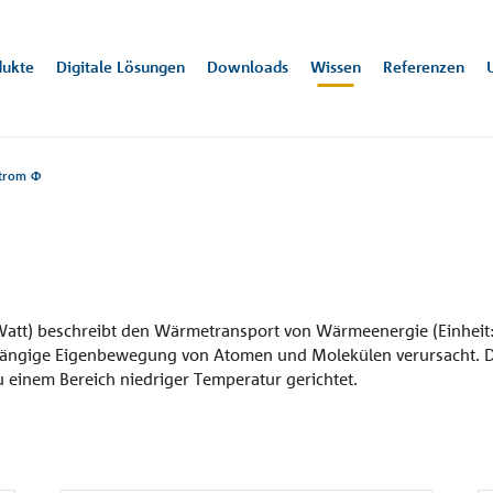
dukte
Digitale Lösungen
Downloads
Wissen
Referenzen
trom Φ
szeichnungen
mung
rie
 1
Trittschallschutz
Konstruktion
Planungs-
Presse
07223 967-0
Alle Downloads
Bew
Bem
Vera
Karr
scho
NE
n-Baden
handbücher
Zert
de@
Pre
e
Terrassenhäuser
Ar
"Quasar"
Stu
tt) beschreibt den Wärmetransport von Wärmeenergie (Einheit: Jo
Erlinsbach, CH
ängige Eigenbewegung von Atomen und Molekülen verursacht. Da
ungen &
u einem Bereich niedriger Temperatur gerichtet.
tfaden
ungszertifikate
klärungen
a und Dachaufbauten
Tiefgarage
Decke