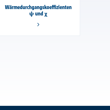
Wärmedurchgangskoeffizienten
ψ und χ