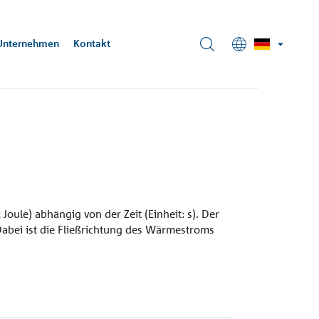
Unternehmen
Kontakt
ehrungstechnik
essung
rbeiter-
iere
eck-
U:
ifizierung
schoeck.com
isliste 2025
chitekturbüro
tensee, DE
ule) abhängig von der Zeit (Einheit: s). Der
bei ist die Fließrichtung des Wärmestroms
Treppe
Fassade