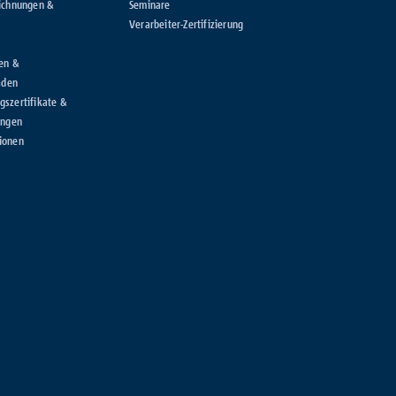
ichnungen &
Seminare
Verarbeiter-Zertifizierung
en &
aden
szertifikate &
ungen
ionen