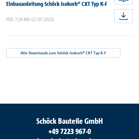
jetz
Einbauanleitung Schöck Isokorb® CXT Typ K-F
PDF
,
7,56 MB
(27.07.2023)
jetz
Alle Downloads zum Schöck Isokorb® CXT Typ K-F
Schöck Bauteile GmbH
+49 7223 967-0