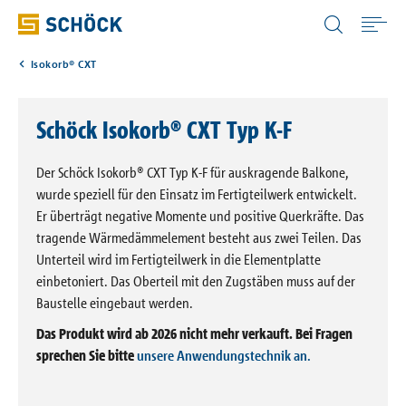
Germany (DE) Deutsch
Isokorb® CXT
Home
Schöck Isokorb® CXT Typ K-F
Anwendungen
Der Schöck Isokorb® CXT Typ K-F für auskragende Balkone,
Produkte
wurde speziell für den Einsatz im Fertigteilwerk entwickelt.
Er überträgt negative Momente und positive Querkräfte. Das
tragende Wärmedämmelement besteht aus zwei Teilen. Das
Digitale Lösungen
Unterteil wird im Fertigteilwerk in die Elementplatte
einbetoniert. Das Oberteil mit den Zugstäben muss auf der
Baustelle eingebaut werden.
Downloads
Das Produkt wird ab 2026 nicht mehr verkauft. Bei Fragen
sprechen Sie bitte
unsere Anwendungstechnik an.
Wissen