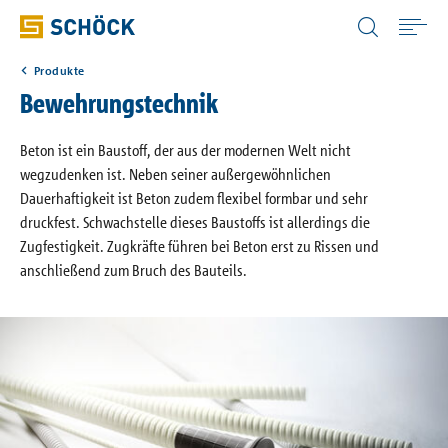
Germany (DE) Deutsch
Produkte
Home
Bewehrungstechnik
Anwendungen
Beton ist ein Baustoff, der aus der modernen Welt nicht
wegzudenken ist. Neben seiner außergewöhnlichen
Dauerhaftigkeit ist Beton zudem flexibel formbar und sehr
Produkte
druckfest. Schwachstelle dieses Baustoffs ist allerdings die
Zugfestigkeit. Zugkräfte führen bei Beton erst zu Rissen und
anschließend zum Bruch des Bauteils.
Digitale Lösungen
Downloads
Wissen