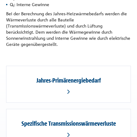
Referenzen
Q
: Interne Gewinne
i
Bei der Berechnung des Jahres-Heizwärmebedarfs werden die
Wärmeverluste durch alle Bauteile
Unternehmen
(Transmissionswärmeverluste) und durch Lüftung
berücksichtigt. Dem werden die Wärmegewinne durch
Sonneneinstrahlung und interne Gewinne wie durch elektrische
Kontakt
Geräte gegenübergestellt.
Jahres-Primärenergiebedarf
Spezifische Transmissionswärmeverluste