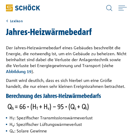
Germany (DE) Deutsch
Lexikon
Home
Jahres-Heizwärmebedarf
Anwendungen
Der Jahres-Heizwärmebedarf eines Gebäudes beschreibt die
Energie, die notwendig ist, um ein Gebäude zu beheizen. Nicht
beinhaltet sind dabei die Verluste der Anlagentechnik sowie
Produkte
die Verluste bei Energiegewinnung und Transport (siehe
Abbildung 19
).
Damit wird deutlich, dass es sich hierbei um eine Größe
Digitale Lösungen
handelt, die nur einen sehr kleinen Ereignisrahmen betrachtet.
Berechnung des Jahres-Heizwärmebedarfs
Downloads
H
: Spezifischer Transmissionswärmeverlust
Wissen
T
H
: Spezifischer Lüftungswärmeverlust
v
Q
: Solare Gewinne
s