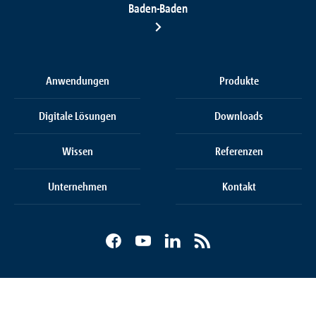
Baden-Baden
Anwendungen
Produkte
Digitale Lösungen
Downloads
Wissen
Referenzen
Unternehmen
Kontakt
Cookie Einstellungen
AGB
AEB
Datenschutz
Impressum
© 2026 Schöck Bauteile GmbH