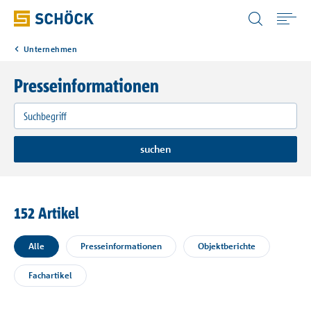
Germany (DE) Deutsch
Unternehmen
Home
Presseinformationen
Anwendungen
Produkte
suchen
Digitale Lösungen
152 Artikel
Downloads
Alle
Presseinformationen
Objektberichte
Wissen
Fachartikel