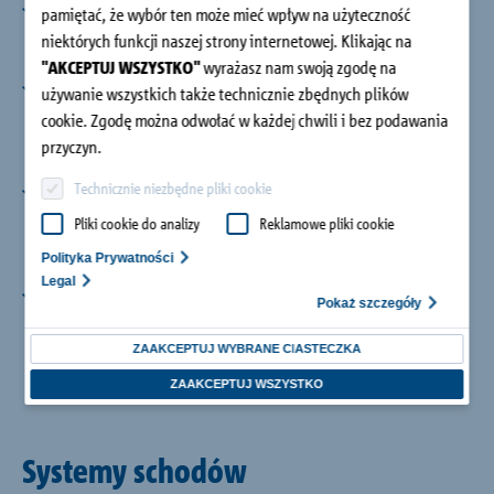
Warianty produktu
pamiętać, że wybór ten może mieć wpływ na użyteczność
Dodatkowe warianty produktu dla sił odrywających
niektórych funkcji naszej strony internetowej. Klikając na
i sił poziomych
"AKCEPTUJ WSZYSTKO"
wyrażasz nam swoją zgodę na
Niezakłócony przebieg spoin
używanie wszystkich także technicznie zbędnych plików
Począwszy od grubości płyty spocznika 180mm
cookie. Zgodę można odwołać w każdej chwili i bez podawania
Tronsole® typ Z w stanie zabudowanym jest
przyczyn.
niewidoczny
Technicznie niezbędne pliki cookie
Ramka zamykająca
Ramka zamykająca wokół całego elementu daje
Pliki cookie do analizy
Reklamowe pliki cookie
możliwość dalszego łączenia z Schöck Tronsole®
Polityka Prywatności
typu L-250
Legal
Klasa odporności ogniowej R120
Pokaż szczegóły
Połączenia wykonane z elementami Tronsole® typu
Z spełniają wymagania klasy odporności ogniowej
ZAAKCEPTUJ WYBRANE CIASTECZKA
R120 zgodnie z opinią ITB: 02455/14/Z00NP
ZAAKCEPTUJ WSZYSTKO
Systemy schodów