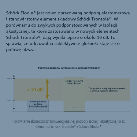
Schöck Elodur® jest nowo opracowaną podporą elastomerową
i stanowi istotny element składowy Schöck Tronsole®. W
porównaniu do zwykłych podpór stosowanych w izolacji
akustycznej, te które zastosowano w nowych elementach
Schöck Tronsole®, dają wyniki lepsze o około 10 dB. To
sprawia, że odczuwalna subiektywnie głośność staje się o
połowę niższa.
Porównanie skuteczności konwencjonalnej podpory izolacji akustycznej oraz
elementu Schöck Tronsole® z Schöck Elodur®