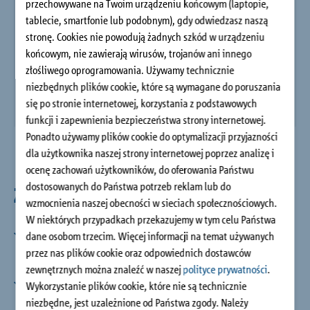
przechowywane na Twoim urządzeniu końcowym (laptopie,
Budownictwo jednorodzinne
tablecie, smartfonie lub podobnym), gdy odwiedzasz naszą
stronę. Cookies nie powodują żadnych szkód w urządzeniu
końcowym, nie zawierają wirusów, trojanów ani innego
O firmie
złośliwego oprogramowania. Używamy technicznie
niezbędnych plików cookie, które są wymagane do poruszania
Doradztwo i kontakt
się po stronie internetowej, korzystania z podstawowych
funkcji i zapewnienia bezpieczeństwa strony internetowej.
Ponadto używamy plików cookie do optymalizacji przyjazności
dla użytkownika naszej strony internetowej poprzez analizę i
ocenę zachowań użytkowników, do oferowania Państwu
dostosowanych do Państwa potrzeb reklam lub do
Zalety
wzmocnienia naszej obecności w sieciach społecznościowych.
W niektórych przypadkach przekazujemy w tym celu Państwa
Podpora elastomerowa Schöck Elodur®
dane osobom trzecim. Więcej informacji na temat używanych
Zmniejszenie poziomu dźwięków uderzeniowych
przez nas plików cookie oraz odpowiednich dostawców
∆Lw ≥ 27dB
zewnętrznych można znaleźć w naszej
polityce prywatności
.
Aprobaty i dopuszczenia
Wykorzystanie plików cookie, które nie są technicznie
Aprobata techniczna ITB
niezbędne, jest uzależnione od Państwa zgody. Należy