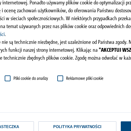
dachu
 internetowej. Ponadto używamy plików cookie do optymalizacji prz
izę i ocenę zachowań użytkowników, do oferowania Państwu dostos
 izolowanie powstających
ści w sieciach społecznościowych. W niektórych przypadkach prze
wiącego tu potencjału,
i na temat używanych przez nas plików cookie oraz odpowiednich 
ilansu energetycznego
ści
.
hitektonicznego.
 nie są technicznie niezbędne, jest uzależnione od Państwa zgody.
ch funkcji naszej strony internetowej. Klikając na
"AKCEPTUJ WS
e technicznie zbędnych plików cookie. Zgodę można odwołać w każd
 budowli i wyzwania wizualne
Pliki cookie do analizy
Reklamowe pliki cookie
łe cechy konstrukcyjne i optyczne, a także optymalne zbrojenie 
go materiału budowlanego. Zwłaszcza w miejscu przejść z ciepłyc
ne powodujące duże straty energii oraz negatywnie wpływające na
trukcji budynków. Bezpośrednie zaizolowanie tych mostków pozw
stetycznej, zgodnej z zasadami zrównoważonego rozwoju koncepcj
ASTECZKA
POLITYKA PRYWATNOŚCI