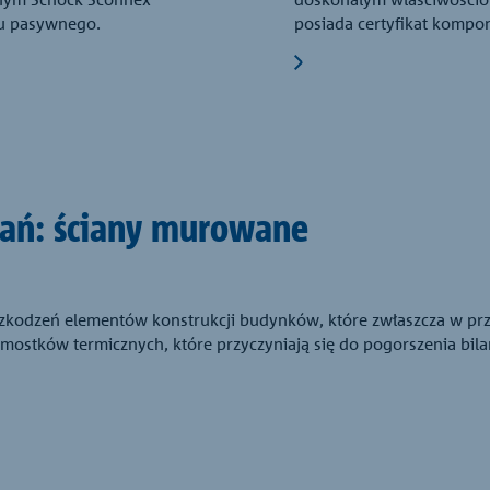
mu pasywnego.
posiada certyfikat komp
wań: ściany murowane
szkodzeń elementów konstrukcji budynków, które zwłaszcza w p
ostków termicznych, które przyczyniają się do pogorszenia bi