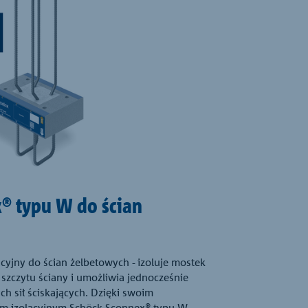
® typu W do ścian
yjny do ścian żelbetowych - izoluje mostek
szczytu ściany i umożliwia jednocześnie
h sił ściskających. Dzięki swoim
m izolacyjnym Schöck Sconnex® typu W