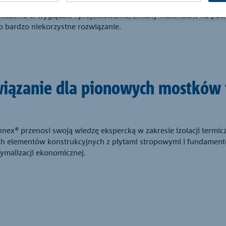
t ciepła i ryzyka uszkodzeń konstrukcji ścian i słupów żelbetowy
raniczenia w wyglądzie i projektowaniu, zmiany materiałów na p
to bardzo niekorzystne rozwiązanie.
wiązanie dla pionowych mostków 
ex® przenosi swoją wiedzę ekspercką w zakresie izolacji termicz
ych elementów konstrukcyjnych z płytami stropowymi i fundamen
ymalizacji ekonomicznej.