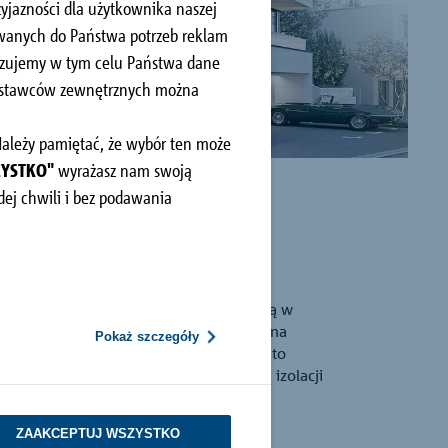
yjazności dla użytkownika naszej
owanych do Państwa potrzeb reklam
kazujemy w tym celu Państwa dane
dostawców zewnętrznych można
 Należy pamiętać, że wybór ten może
ZYSTKO"
wyrażasz nam swoją
ej chwili i bez podawania
w ścianach i słupach żelbetowych, stoją w
h do zimnych części budynku tworzą się na
Pokaż szczegóły
 klimat w pomieszczeniach; są one często
oliłoby na wykonanie ciągłej warstwy izolacji
i budynku o wysokiej efektywności
ZAAKCEPTUJ WSZYSTKO