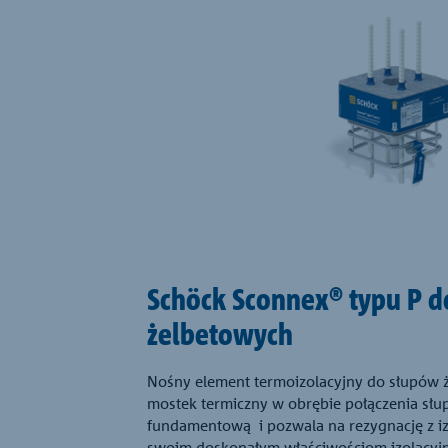
Schöck Sconnex® typu P 
żelbetowych
Nośny element termoizolacyjny do słupów ż
mostek termiczny w obrębie połączenia słup
fundamentową i pozwala na rezygnację z izo
swoim doskonałym właściwościom izolacyj