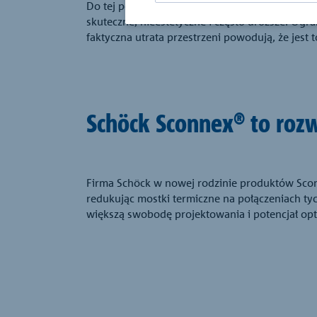
Do tej pory jedynym sposobem ograniczenia stra
skuteczne, nieestetyczne i często droższe. Og
faktyczna utrata przestrzeni powodują, że jest 
Schöck Sconnex® to roz
Firma Schöck w nowej rodzinie produktów Sconn
redukując mostki termiczne na połączeniach t
większą swobodę projektowania i potencjał opt