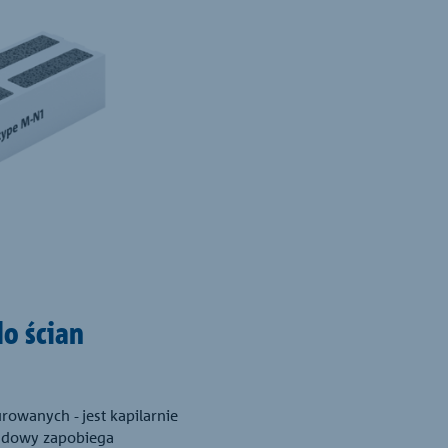
o ścian
owanych - jest kapilarnie
budowy zapobiega