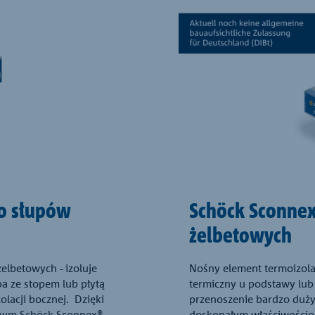
do słupów
Schöck Sconnex
żelbetowych
elbetowych - izoluje
Nośny element termoizolac
a ze stopem lub płytą
termiczny u podstawy lub 
lacji bocznej. Dzięki
przenoszenie bardzo dużyc
nym Schöck Sconnex®
doskonałym właściwościo