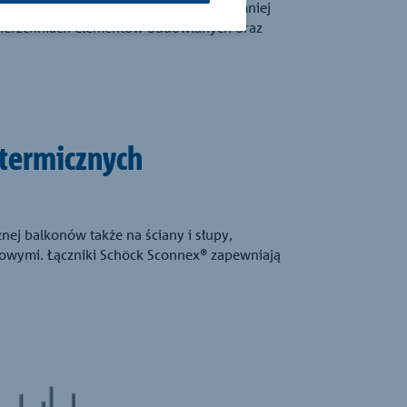
ch była izolacja boczna – rozwiązanie mniej
owierzchniach elementów budowlanych oraz
termicznych
nej balkonów także na ściany i słupy,
towymi. Łączniki Schöck Sconnex® zapewniają