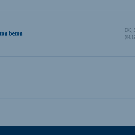
EXE
,
eton-beton
(04.1