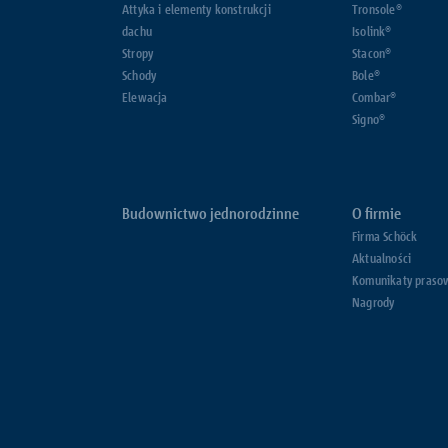
Attyka i elementy konstrukcji
Tronsole®
dachu
Isolink®
Stropy
Stacon®
Schody
Bole®
Elewacja
Combar®
Signo®
Budownictwo jednorodzinne
O firmie
Firma Schöck
Aktualności
Komunikaty praso
Nagrody