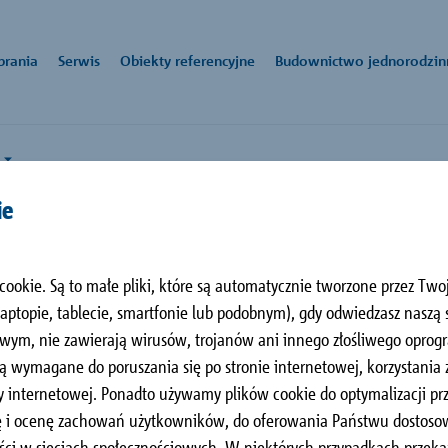
brania
Serwis
Obiekty referencyjne
Budownictwo jednorodzin
ie
czeniowy
k
owe:
Aktualności
biuro-
Pliki do pobrania
Kom
Zakł
dukty
o. o.
pl@schoeck.com
sied
godności
Pinea w Pobierowie
ka 14,
Schö
cookie. Są to małe pliki, które są automatycznie tworzone przez Tw
nnex® i Schöck Isolink® ułatwią Ci to
producent elementów budowlanych służących do racjonalizacji na m
zawa
L
Pobierowo, PL
ul. 
aściwości
topie, tablecie, smartfonie lub podobnym), gdy odwiedzasz naszą 
y firma Schöck oferuje innowacyjne produkty i systemy w obszarach
cyjnym grubości 120 mm
9 33
43-1
wym, nie zawierają wirusów, trojanów ani innego złośliwego opro
nej, tłumienia odgłosów kroków i techniki zbrojenia.
+48 
ejmującym punktowo siły
ą wymagane do poruszania się po stronie internetowej, korzystania
/ BIM
ji.
 internetowej. Ponadto używamy plików cookie do optymalizacji prz
izę i ocenę zachowań użytkowników, do oferowania Państwu dostos
i elementy konstrukcji
Stropy
Schody
ści w sieciach społecznościowych. W niektórych przypadkach prze