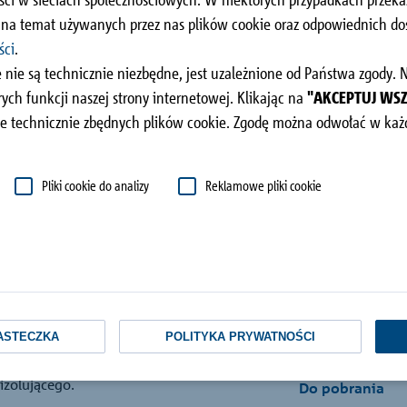
dachu
i na temat używanych przez nas plików cookie oraz odpowiednich 
ści
.
 nie są technicznie niezbędne, jest uzależnione od Państwa zgody.
ch funkcji naszej strony internetowej. Klikając na
"AKCEPTUJ WS
e technicznie zbędnych plików cookie. Zgodę można odwołać w każd
Pliki cookie do analizy
Reklamowe pliki cookie
Zawartość
nosi siły
nosi siły
ASTECZKA
POLITYKA PRYWATNOŚCI
Zalety
rzenosi siły
izolującego.
Do pobrania