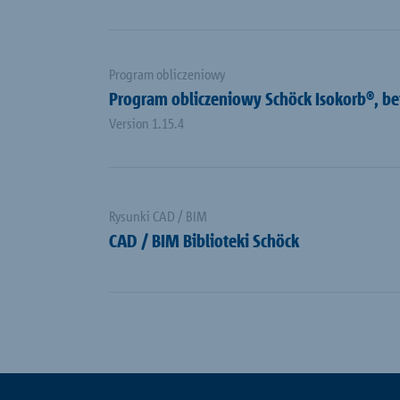
Program obliczeniowy
Program obliczeniowy Schöck Isokorb®, b
Version 1.15.4
Rysunki CAD / BIM
CAD / BIM Biblioteki Schöck