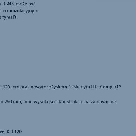
pu H-NN może być
m termoizolacyjnym
b typu D.
ści 120 mm oraz nowym łożyskom ściskanym HTE Compact®
 250 mm, inne wysokości i konstrukcje na zamówienie
ej REI 120