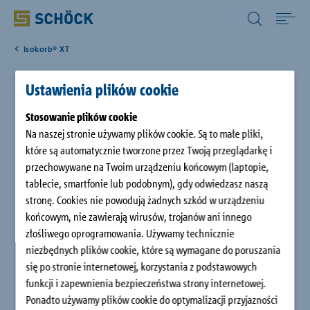
Poland (PL) Polski
Isokorb® XT
Home
Ustawienia plików cookie
Schöck Isokorb® XT typu K-U
Zastosowania
Stosowanie plików cookie
Schöck Isokorb® XT typu K-U to nośny element termoizolacyjny
Na naszej stronie używamy plików cookie. Są to małe pliki,
Produkty
z łożyskiem oporowym HTE-Compact® oraz elementem
które są automatycznie tworzone przez Twoją przeglądarkę i
izolacyjnym grubości 120 mm do balkonów wspornikowych,
przechowywane na Twoim urządzeniu końcowym (laptopie,
przenoszący momenty ujemne i dodatnie siły poprzeczne.
tablecie, smartfonie lub podobnym), gdy odwiedzasz naszą
Do pobrania
Łączniki termoizolacyjne Schöck Isokorb® XT typu K-U
stronę. Cookies nie powodują żadnych szkód w urządzeniu
mocowane są do ścian żelbetowych w dół.
końcowym, nie zawierają wirusów, trojanów ani innego
Serwis
złośliwego oprogramowania. Używamy technicznie
niezbędnych plików cookie, które są wymagane do poruszania
się po stronie internetowej, korzystania z podstawowych
Obiekty referencyjne
funkcji i zapewnienia bezpieczeństwa strony internetowej.
Ponadto używamy plików cookie do optymalizacji przyjazności