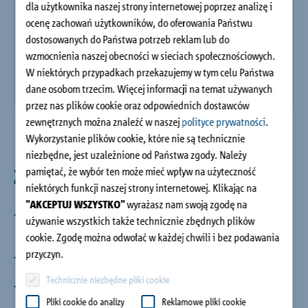
dla użytkownika naszej strony internetowej poprzez analizę i
Budownictwo jednorodzinne
ocenę zachowań użytkowników, do oferowania Państwu
dostosowanych do Państwa potrzeb reklam lub do
O firmie
wzmocnienia naszej obecności w sieciach społecznościowych.
W niektórych przypadkach przekazujemy w tym celu Państwa
dane osobom trzecim. Więcej informacji na temat używanych
Doradztwo i kontakt
przez nas plików cookie oraz odpowiednich dostawców
zewnętrznych można znaleźć w naszej
polityce prywatności
.
Wykorzystanie plików cookie, które nie są technicznie
niezbędne, jest uzależnione od Państwa zgody. Należy
pamiętać, że wybór ten może mieć wpływ na użyteczność
Zalety
niektórych funkcji naszej strony internetowej. Klikając na
"AKCEPTUJ WSZYSTKO"
wyrażasz nam swoją zgodę na
Efektywne projektowanie
używanie wszystkich także technicznie zbędnych plików
Redukcja ilości wariantów i szczegółowe informacje
cookie. Zgodę można odwołać w każdej chwili i bez podawania
techniczne
przyczyn.
Swoboda projektowania
Kotwienie łączników w ścianach żelbetowych (≥ 175mm)
Technicznie niezbędne pliki cookie
Oszczędności
Krótkie pręty kotwienia pozwalają na łatwiejszy transport
Pliki cookie do analizy
Reklamowe pliki cookie