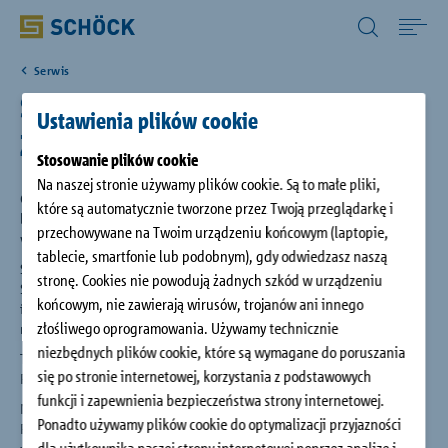
Poland (PL) Polski
Serwis
Home
Seminaria z firmą Schöck
Ustawienia plików cookie
Zapraszamy do udziału
Zastosowania
Stosowanie plików cookie
Na naszej stronie używamy plików cookie. Są to małe pliki,
Oferujemy naszym klientom szereg imprez, podczas których
które są automatycznie tworzone przez Twoją przeglądarkę i
Produkty
będą mogli uzyskać informacje na temat najnowszych trendów
przechowywane na Twoim urządzeniu końcowym (laptopie,
w technice budowlanej i fizyce budowli.
tablecie, smartfonie lub podobnym), gdy odwiedzasz naszą
Seminaria
: Na wielu forach, sympozjach i seminariach firma
Do pobrania
stronę. Cookies nie powodują żadnych szkód w urządzeniu
Schöck i jej doświadczeni specjaliści oferują najnowsze
końcowym, nie zawierają wirusów, trojanów ani innego
informacje na temat stanu techniki pochodzące z badań
złośliwego oprogramowania. Używamy technicznie
naukowych oraz z praktyki.
Serwis
niezbędnych plików cookie, które są wymagane do poruszania
Targi
: Informacji na temat nowości Schöck dowiedzą się
się po stronie internetowej, korzystania z podstawowych
Państwo na najważniejszych targach międzynarodowych.
Obiekty referencyjne
funkcji i zapewnienia bezpieczeństwa strony internetowej.
Nasi specjaliści są otwarci na Państwa propozycje i dialog z
Ponadto używamy plików cookie do optymalizacji przyjazności
Państwem. Proszę nie przepuścić takiej szansy. Państwa