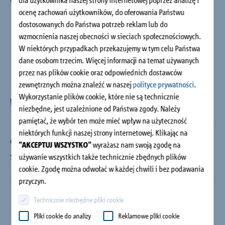
dla użytkownika naszej strony internetowej poprzez analizę i
wiedza jest Państwa przewagą.
Budownictwo jednorodzinne
ocenę zachowań użytkowników, do oferowania Państwu
dostosowanych do Państwa potrzeb reklam lub do
wzmocnienia naszej obecności w sieciach społecznościowych.
O firmie
W niektórych przypadkach przekazujemy w tym celu Państwa
dane osobom trzecim. Więcej informacji na temat używanych
Doradztwo i kontakt
przez nas plików cookie oraz odpowiednich dostawców
zewnętrznych można znaleźć w naszej
polityce prywatności
.
Wykorzystanie plików cookie, które nie są technicznie
Webinaria
niezbędne, jest uzależnione od Państwa zgody. Należy
pamiętać, że wybór ten może mieć wpływ na użyteczność
niektórych funkcji naszej strony internetowej. Klikając na
Obecnie nie są planowane żadne webinaria.
"AKCEPTUJ WSZYSTKO"
wyrażasz nam swoją zgodę na
używanie wszystkich także technicznie zbędnych plików
Sprawdź ponownie w późniejszym terminie.
cookie. Zgodę można odwołać w każdej chwili i bez podawania
przyczyn.
Technicznie niezbędne pliki cookie
Pliki cookie do analizy
Reklamowe pliki cookie