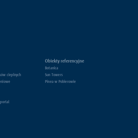
Obiekty referencyjne
Botanica
ków cieplnych
Sun Towers
eniowe
Pinea w Pobierowie
 portal