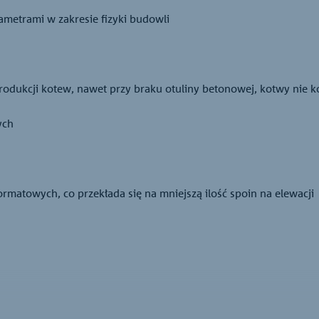
metrami w zakresie fizyki budowli
odukcji kotew, nawet przy braku otuliny betonowej, kotwy nie k
ych
matowych, co przekłada się na mniejszą ilość spoin na elewacji