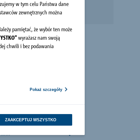
kazujemy w tym celu Państwa dane
dostawców zewnętrznych można
 Należy pamiętać, że wybór ten może
ZYSTKO"
wyrażasz nam swoją
ej chwili i bez podawania
Pokaż szczegóły
ZAAKCEPTUJ WSZYSTKO
olink®