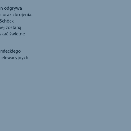
ian odgrywa
oraz zbrojenia.
 Schöck
wej zostaną
skać świetne
iemieckiego
 elewacyjnych.