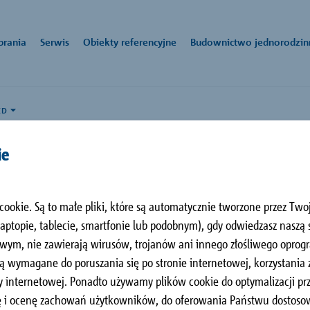
brania
Serwis
Obiekty referencyjne
Budownictwo jednorodzin
ED
czeniowy
k
owe:
Aktualności
biuro-
Pliki do pobrania
Kom
Zakł
ie
dukty
o. o.
pl@schoeck.com
sied
godności
Pinea w Pobierowie
ka 14,
Schö
nnex® i Schöck Isolink® ułatwią Ci to
producent elementów budowlanych służących do racjonalizacji na m
zawa
L
Pobierowo, PL
ul. 
cookie. Są to małe pliki, które są automatycznie tworzone przez Tw
aściwości
y firma Schöck oferuje innowacyjne produkty i systemy w obszarach
ókna szklanego oraz
9 33
43-1
topie, tablecie, smartfonie lub podobnym), gdy odwiedzasz naszą 
nej, tłumienia odgłosów kroków i techniki zbrojenia.
+48 
owym do betonowych
wym, nie zawierają wirusów, trojanów ani innego złośliwego opro
/ BIM
k® typu C-ED
ą wymagane do poruszania się po stronie internetowej, korzystania
 internetowej. Ponadto używamy plików cookie do optymalizacji prz
izę i ocenę zachowań użytkowników, do oferowania Państwu dostos
i elementy konstrukcji
Stropy
Schody