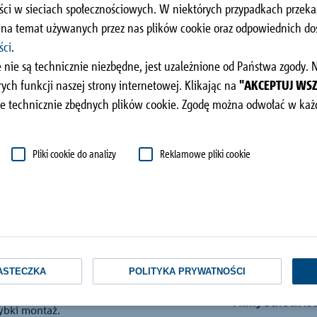
dachu
ści w sieciach społecznościowych. W niektórych przypadkach prze
i na temat używanych przez nas plików cookie oraz odpowiednich 
ści
.
 nie są technicznie niezbędne, jest uzależnione od Państwa zgody.
ch funkcji naszej strony internetowej. Klikając na
"AKCEPTUJ WS
e technicznie zbędnych plików cookie. Zgodę można odwołać w każd
Pliki cookie do analizy
Reklamowe pliki cookie
Zawartość
ie (skośnie) w
stąd pochodzi jej
wami Isolink® typu
warstwowych ze
Zalety
ASTECZKA
POLITYKA PRYWATNOŚCI
Filmy Schöck Is
zybki montaż.