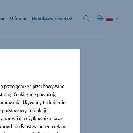
ne
O firmie
Doradztwo i kontakt
unikaty prasowe
ad produkcyjny i
ziba firmy:
ck Sp. z o. o.
iejscu
oją przeglądarkę i przechowywane
Przejazdowa 99,
 izolacji
stronę. Cookies nie powodują
00 Tychy
32 789 98 12
gramowania. Używamy technicznie
 z podstawowych funkcji i
yjazności dla użytkownika naszej
owanych do Państwa potrzeb reklam
Elewacja