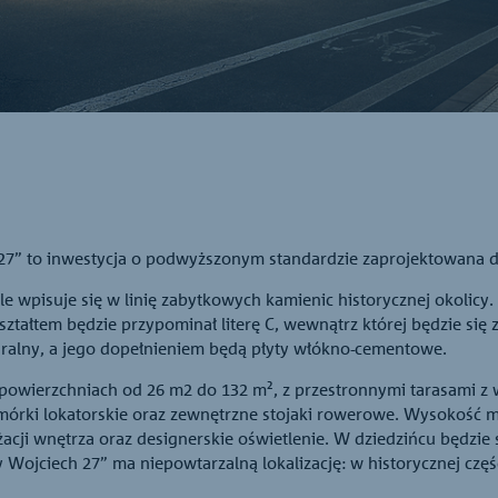
7” to inwestycja o podwyższonym standardzie zaprojektowana d
e wpisuje się w linię zabytkowych kamienic historycznej okolicy
ształtem będzie przypominał literę C, wewnątrz której będzie się
ralny, a jego dopełnieniem będą płyty włókno-cementowe.
powierzchniach od 26 m2 do 132 m², z przestronnymi tarasami z 
rki lokatorskie oraz zewnętrzne stojaki rowerowe. Wysokość m
cji wnętrza oraz designerskie oświetlenie. W dziedzińcu będzie s
y Wojciech 27” ma niepowtarzalną lokalizację: w historycznej czę