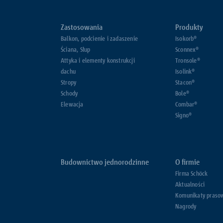
Zastosowania
Produkty
Balkon, podcienie i zadaszenie
Isokorb®
Ściana, Słup
Sconnex®
Attyka i elementy konstrukcji
Tronsole®
dachu
Isolink®
Stropy
Stacon®
Schody
Bole®
Elewacja
Combar®
Signo®
Budownictwo jednorodzinne
O firmie
Firma Schöck
Aktualności
Komunikaty praso
Nagrody