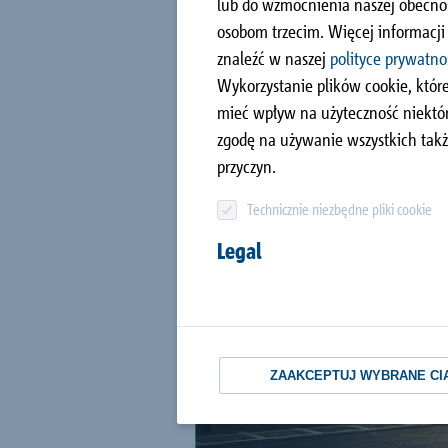
lub do wzmocnienia naszej obecno
zadaszenie
Budownictwo jednorodzinne
Fizyka budowli -
Finanse i Administracja
osobom trzecim. Więcej informacj
portal
Combar®
znaleźć w naszej
polityce prywatno
Produkcja i Logistyka
O firmie
Wykorzystanie plików cookie, które
Filmy
Signo®
wszystkie Referencje
Siedziba i Biuro
mieć wpływ na użyteczność niektóry
Handlowe
zgodę na używanie wszystkich takż
Doradztwo i kontakt
przyczyn.
Technicznie niezbędne pliki cookie
Legal
ZAAKCEPTUJ WYBRANE CI