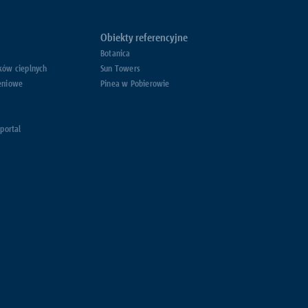
Obiekty referencyjne
Botanica
ków cieplnych
Sun Towers
eniowe
Pinea w Pobierowie
 portal