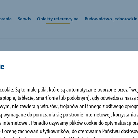
brania
Serwis
Obiekty referencyjne
Budownictwo jednorodzin
czeniowy
ie
k
owe:
Aktualności
biuro-
Pliki do pobrania
Kom
Zakł
dukty
o. o.
pl@schoeck.com
sied
godności
Pinea w Pobierowie
ka 14,
Schö
nnex® i Schöck Isolink® ułatwią Ci to
producent elementów budowlanych służących do racjonalizacji na m
cookie. Są to małe pliki, które są automatycznie tworzone przez Tw
zawa
L
Pobierowo, PL
ul. 
aściwości
y firma Schöck oferuje innowacyjne produkty i systemy w obszarach
topie, tablecie, smartfonie lub podobnym), gdy odwiedzasz naszą 
9 33
43-1
nej, tłumienia odgłosów kroków i techniki zbrojenia.
+48 
wym, nie zawierają wirusów, trojanów ani innego złośliwego opro
/ BIM
ą wymagane do poruszania się po stronie internetowej, korzystania
 internetowej. Ponadto używamy plików cookie do optymalizacji prz
izę i ocenę zachowań użytkowników, do oferowania Państwu dostos
i elementy konstrukcji
Stropy
Schody