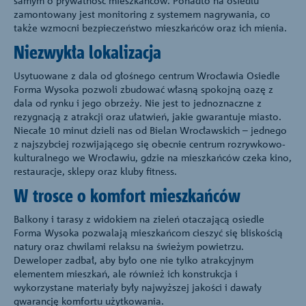
samym o prywatność mieszkańców. Ponadto na osiedlu
zamontowany jest monitoring z systemem nagrywania, co
także wzmocni bezpieczeństwo mieszkańców oraz ich mienia.
Niezwykła lokalizacja
Usytuowane z dala od głośnego centrum Wrocławia Osiedle
Forma Wysoka pozwoli zbudować własną spokojną oazę z
dala od rynku i jego obrzeży. Nie jest to jednoznaczne z
rezygnacją z atrakcji oraz ułatwień, jakie gwarantuje miasto.
Niecałe 10 minut dzieli nas od Bielan Wrocławskich – jednego
z najszybciej rozwijającego się obecnie centrum rozrywkowo-
kulturalnego we Wrocławiu, gdzie na mieszkańców czeka kino,
restauracje, sklepy oraz kluby fitness.
W trosce o komfort mieszkańców
Balkony i tarasy z widokiem na zieleń otaczającą osiedle
Forma Wysoka pozwalają mieszkańcom cieszyć się bliskością
natury oraz chwilami relaksu na świeżym powietrzu.
Deweloper zadbał, aby było one nie tylko atrakcyjnym
elementem mieszkań, ale również ich konstrukcja i
wykorzystane materiały były najwyższej jakości i dawały
gwarancję komfortu użytkowania.