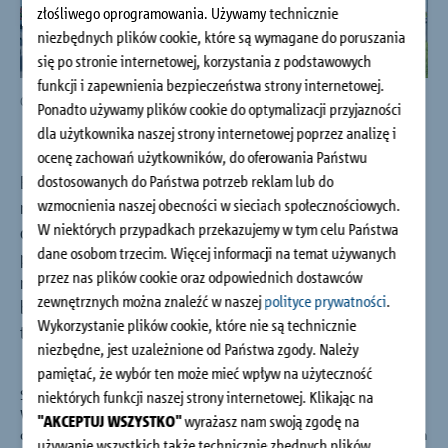
złośliwego oprogramowania. Używamy technicznie
Budownictwo jednorodzinne
niezbędnych plików cookie, które są wymagane do poruszania
się po stronie internetowej, korzystania z podstawowych
O firmie
funkcji i zapewnienia bezpieczeństwa strony internetowej.
Obiekty referencyjne Schöck Isokorb® T: Osiedle Forma Wysoka, Fot.: Maciej Lulko
Auto
Ponadto używamy plików cookie do optymalizacji przyjazności
dla użytkownika naszej strony internetowej poprzez analizę i
Doradztwo i kontakt
ocenę zachowań użytkowników, do oferowania Państwu
dostosowanych do Państwa potrzeb reklam lub do
Bliskość natury i spokój wydają się nieosiągalne w wielkim
wzmocnienia naszej obecności w sieciach społecznościowych.
mieście. Nie musimy jednak wyjeżdżać daleko, aby móc je
W niektórych przypadkach przekazujemy w tym celu Państwa
odnaleźć – Osiedle Forma Wysoka pozwala cieszyć się własną
dane osobom trzecim. Więcej informacji na temat używanych
przestrzenią niezakłóconą przez metropolię. Współgrające z
przez nas plików cookie oraz odpowiednich dostawców
naturalną zielenią jest idealne dla rodziny, która ceni sobie
zewnętrznych można znaleźć w naszej
polityce prywatności
.
bezpieczeństwo i życie we własnym tempie, nie rezygnując
Wykorzystanie plików cookie, które nie są technicznie
tym samym z atrakcji miasta.
niezbędne, jest uzależnione od Państwa zgody. Należy
pamiętać, że wybór ten może mieć wpływ na użyteczność
Składające się z trzech budynków mieszkalnych osiedle Forma
niektórych funkcji naszej strony internetowej. Klikając na
Wysoka położone jest w Wysokiej – z dala od głośnego
"AKCEPTUJ WSZYSTKO"
wyrażasz nam swoją zgodę na
centrum miasta, ale w pobliżu jednego z wrocławskich centrum
używanie wszystkich także technicznie zbędnych plików