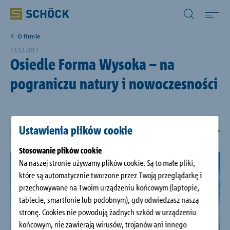
Poland (PL) Polski
O firmie
Home
12.12.2017
Osiedle Forma Wysoka – na
Zastosowania
pograniczu natury i nowoczesności
Produkty
Ustawienia plików cookie
Do pobrania
Stosowanie plików cookie
Na naszej stronie używamy plików cookie. Są to małe pliki,
Serwis
które są automatycznie tworzone przez Twoją przeglądarkę i
przechowywane na Twoim urządzeniu końcowym (laptopie,
tablecie, smartfonie lub podobnym), gdy odwiedzasz naszą
Obiekty referencyjne
stronę. Cookies nie powodują żadnych szkód w urządzeniu
końcowym, nie zawierają wirusów, trojanów ani innego