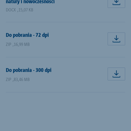
natury i nowoczesności
pobi
DOCX
,
15,07 KB
Do pobrania - 72 dpi
pobi
ZIP
,
16,99 MB
Do pobrania - 300 dpi
pobi
ZIP
,
83,46 MB