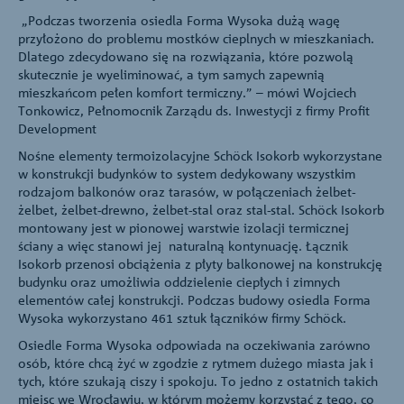
„Podczas tworzenia osiedla Forma Wysoka dużą wagę
przyłożono do problemu mostków cieplnych w mieszkaniach.
Dlatego zdecydowano się na rozwiązania, które pozwolą
skutecznie je wyeliminować, a tym samych zapewnią
mieszkańcom pełen komfort termiczny.” – mówi Wojciech
Tonkowicz, Pełnomocnik Zarządu ds. Inwestycji z firmy Profit
Development
Nośne elementy termoizolacyjne Schöck Isokorb wykorzystane
w konstrukcji budynków to system dedykowany wszystkim
rodzajom balkonów oraz tarasów, w połączeniach żelbet-
żelbet, żelbet-drewno, żelbet-stal oraz stal-stal. Schöck Isokorb
montowany jest w pionowej warstwie izolacji termicznej
ściany a więc stanowi jej naturalną kontynuację. Łącznik
Isokorb przenosi obciążenia z płyty balkonowej na konstrukcję
budynku oraz umożliwia oddzielenie ciepłych i zimnych
elementów całej konstrukcji. Podczas budowy osiedla Forma
Wysoka wykorzystano 461 sztuk łączników firmy Schöck.
Osiedle Forma Wysoka odpowiada na oczekiwania zarówno
osób, które chcą żyć w zgodzie z rytmem dużego miasta jak i
tych, które szukają ciszy i spokoju. To jedno z ostatnich takich
miejsc we Wrocławiu, w którym możemy korzystać z tego, co