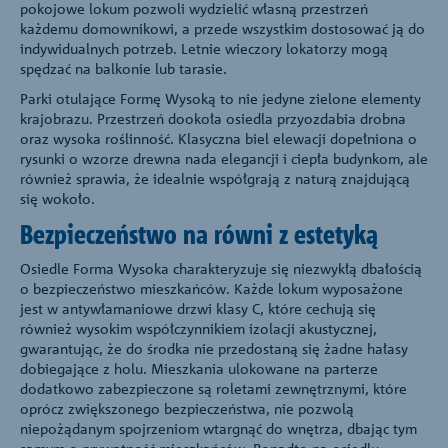
pokojowe lokum pozwoli wydzielić własną przestrzeń
każdemu domownikowi, a przede wszystkim dostosować ją do
indywidualnych potrzeb. Letnie wieczory lokatorzy mogą
spędzać na balkonie lub tarasie.
Parki otulające Formę Wysoką to nie jedyne zielone elementy
krajobrazu. Przestrzeń dookoła osiedla przyozdabia drobna
oraz wysoka roślinność. Klasyczna biel elewacji dopełniona o
rysunki o wzorze drewna nada elegancji i ciepła budynkom, ale
również sprawia, że idealnie współgrają z naturą znajdującą
się wokoło.
Bezpieczeństwo na równi z estetyką
Osiedle Forma Wysoka charakteryzuje się niezwykłą dbałością
o bezpieczeństwo mieszkańców. Każde lokum wyposażone
jest w antywłamaniowe drzwi klasy C, które cechują się
również wysokim współczynnikiem izolacji akustycznej,
gwarantując, że do środka nie przedostaną się żadne hałasy
dobiegające z holu. Mieszkania ulokowane na parterze
dodatkowo zabezpieczone są roletami zewnętrznymi, które
oprócz zwiększonego bezpieczeństwa, nie pozwolą
niepożądanym spojrzeniom wtargnąć do wnętrza, dbając tym