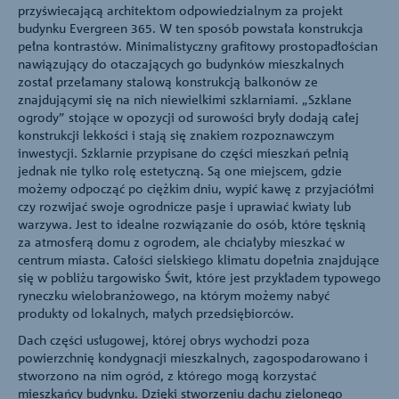
przyświecającą architektom odpowiedzialnym za projekt
budynku Evergreen 365. W ten sposób powstała konstrukcja
pełna kontrastów. Minimalistyczny grafitowy prostopadłościan
nawiązujący do otaczających go budynków mieszkalnych
został przełamany stalową konstrukcją balkonów ze
znajdującymi się na nich niewielkimi szklarniami. „Szklane
ogrody” stojące w opozycji od surowości bryły dodają całej
konstrukcji lekkości i stają się znakiem rozpoznawczym
inwestycji. Szklarnie przypisane do części mieszkań pełnią
jednak nie tylko rolę estetyczną. Są one miejscem, gdzie
możemy odpocząć po ciężkim dniu, wypić kawę z przyjaciółmi
czy rozwijać swoje ogrodnicze pasje i uprawiać kwiaty lub
warzywa. Jest to idealne rozwiązanie do osób, które tęsknią
za atmosferą domu z ogrodem, ale chciałyby mieszkać w
centrum miasta. Całości sielskiego klimatu dopełnia znajdujące
się w pobliżu targowisko Świt, które jest przykładem typowego
ryneczku wielobranżowego, na którym możemy nabyć
produkty od lokalnych, małych przedsiębiorców.
Dach części usługowej, której obrys wychodzi poza
powierzchnię kondygnacji mieszkalnych, zagospodarowano i
stworzono na nim ogród, z którego mogą korzystać
mieszkańcy budynku. Dzięki stworzeniu dachu zielonego