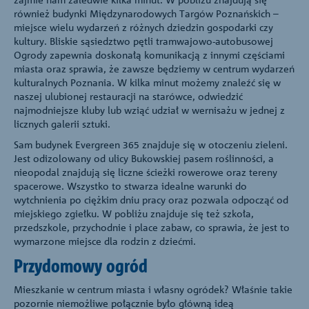
również budynki Międzynarodowych Targów Poznańskich –
miejsce wielu wydarzeń z różnych dziedzin gospodarki czy
kultury. Bliskie sąsiedztwo pętli tramwajowo-autobusowej
Ogrody zapewnia doskonałą komunikacją z innymi częściami
miasta oraz sprawia, że zawsze będziemy w centrum wydarzeń
kulturalnych Poznania. W kilka minut możemy znaleźć się w
naszej ulubionej restauracji na starówce, odwiedzić
najmodniejsze kluby lub wziąć udział w wernisażu w jednej z
licznych galerii sztuki.
Sam budynek Evergreen 365 znajduje się w otoczeniu zieleni.
Jest odizolowany od ulicy Bukowskiej pasem roślinności, a
nieopodal znajdują się liczne ścieżki rowerowe oraz tereny
spacerowe. Wszystko to stwarza idealne warunki do
wytchnienia po ciężkim dniu pracy oraz pozwala odpocząć od
miejskiego zgiełku. W pobliżu znajduje się też szkoła,
przedszkole, przychodnie i place zabaw, co sprawia, że jest to
wymarzone miejsce dla rodzin z dziećmi.
Przydomowy ogród
Mieszkanie w centrum miasta i własny ogródek? Właśnie takie
pozornie niemożliwe połącznie było główną ideą