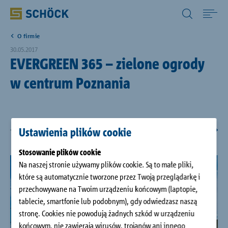
Poland (PL) Polski
O firmie
Home
30.05.2017
EVERGREEN 365 – zielone ogrody
Zastosowania
w centrum Poznania
Produkty
Ustawienia plików cookie
1
/
7
Do pobrania
Stosowanie plików cookie
Na naszej stronie używamy plików cookie. Są to małe pliki,
Serwis
które są automatycznie tworzone przez Twoją przeglądarkę i
przechowywane na Twoim urządzeniu końcowym (laptopie,
tablecie, smartfonie lub podobnym), gdy odwiedzasz naszą
Obiekty referencyjne
stronę. Cookies nie powodują żadnych szkód w urządzeniu
końcowym, nie zawierają wirusów, trojanów ani innego