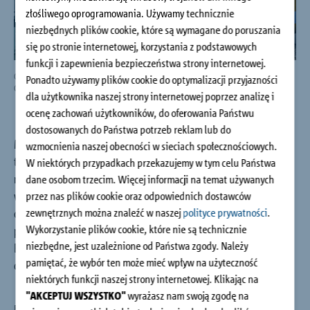
Budownictwo jednorodzinne
złośliwego oprogramowania. Używamy technicznie
niezbędnych plików cookie, które są wymagane do poruszania
się po stronie internetowej, korzystania z podstawowych
O firmie
funkcji i zapewnienia bezpieczeństwa strony internetowej.
Obiekty referencyjne Schöck Isokorb® T typu SK: Evergreen 365, Fot.: Masterm
Obie
Ponadto używamy plików cookie do optymalizacji przyjazności
Group
Gro
dla użytkownika naszej strony internetowej poprzez analizę i
Doradztwo i kontakt
ocenę zachowań użytkowników, do oferowania Państwu
dostosowanych do Państwa potrzeb reklam lub do
Mieszkanie w centrum czy dom na przedmieściach – przed
wzmocnienia naszej obecności w sieciach społecznościowych.
takim wyborem staje wiele osób szukających idealnego
W niektórych przypadkach przekazujemy w tym celu Państwa
miejsca do zamieszkania. Z jednej strony marzymy o ogrodzie,
dane osobom trzecim. Więcej informacji na temat używanych
w którym będziemy mogli obcować z naturą i rozwijać swoje
przez nas plików cookie oraz odpowiednich dostawców
zewnętrznych można znaleźć w naszej
polityce prywatności
.
ogrodnicze pasje, a z drugiej szukamy dogodnej lokalizacji w
Wykorzystanie plików cookie, które nie są technicznie
pobliżu miejsca pracy oraz infrastruktury miasta. Inwestycja
niezbędne, jest uzależnione od Państwa zgody. Należy
Evergreen 365 łączy obydwie te cechy, pozwalając nam
pamiętać, że wybór ten może mieć wpływ na użyteczność
cieszyć się własną zieloną oazą w centrum Poznania.
niektórych funkcji naszej strony internetowej. Klikając na
"AKCEPTUJ WSZYSTKO"
wyrażasz nam swoją zgodę na
Budynek Evergreen 365 składa się z siedmiu kondygnacji –