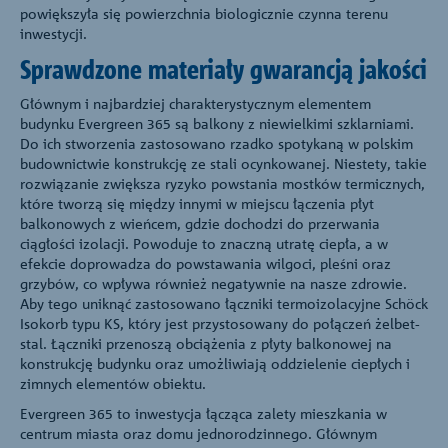
powiększyła się powierzchnia biologicznie czynna terenu
inwestycji.
Sprawdzone materiały gwarancją jakości
Głównym i najbardziej charakterystycznym elementem
budynku Evergreen 365 są balkony z niewielkimi szklarniami.
Do ich stworzenia zastosowano rzadko spotykaną w polskim
budownictwie konstrukcję ze stali ocynkowanej. Niestety, takie
rozwiązanie zwiększa ryzyko powstania mostków termicznych,
które tworzą się między innymi w miejscu łączenia płyt
balkonowych z wieńcem, gdzie dochodzi do przerwania
ciągłości izolacji. Powoduje to znaczną utratę ciepła, a w
efekcie doprowadza do powstawania wilgoci, pleśni oraz
grzybów, co wpływa również negatywnie na nasze zdrowie.
Aby tego uniknąć zastosowano łączniki termoizolacyjne Schöck
Isokorb typu KS, który jest przystosowany do połączeń żelbet-
stal. Łączniki przenoszą obciążenia z płyty balkonowej na
konstrukcję budynku oraz umożliwiają oddzielenie ciepłych i
zimnych elementów obiektu.
Evergreen 365 to inwestycja łącząca zalety mieszkania w
centrum miasta oraz domu jednorodzinnego. Głównym