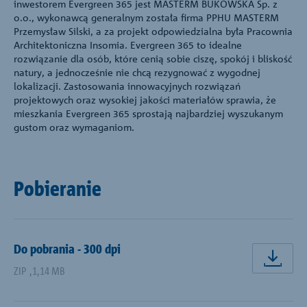
inwestorem Evergreen 365 jest MASTERM BUKOWSKA Sp. z
o.o., wykonawcą generalnym została firma PPHU MASTERM
Przemysław Silski, a za projekt odpowiedzialna była Pracownia
Architektoniczna Insomia. Evergreen 365 to idealne
rozwiązanie dla osób, które cenią sobie ciszę, spokój i bliskość
natury, a jednocześnie nie chcą rezygnować z wygodnej
lokalizacji. Zastosowania innowacyjnych rozwiązań
projektowych oraz wysokiej jakości materiałów sprawia, że
mieszkania Evergreen 365 sprostają najbardziej wyszukanym
gustom oraz wymaganiom.
Pobieranie
Do pobrania - 300 dpi
pobi
ZIP
,
1,14 MB