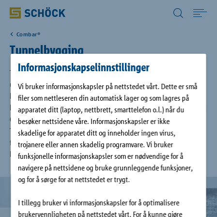
Norway (NO) Norsk
Combar®
Home
Tunnelbygging
Informasjonskapselinnstillinger
Bruksområde
T-banetunneler, kloakksystemer og annen infrastruktur i byer
utføres nesten alltid ved bruk av tunnelboremaskiner (TBM). Disse
Vi bruker informasjonskapsler på nettstedet vårt. Dette er små
kan imidlertid ikke bore i betong armert med stål, da dette skader
filer som nettleseren din automatisk lager og som lagres på
Produkter
borekronen(e) så mye at de(n) raskt må byttes ut. Ved bruk av Schöck
apparatet ditt (laptop, nettbrett, smarttelefon o.l.) når du
Combar® i sonen der gjennomboringen skjer vil ikke TBM-en skades.
besøker nettsidene våre. Informasjonskapsler er ikke
TBM-en kan bore rett gjennom tunnelveggen, og Schöck Combar®
Digitale løsninger
skadelige for apparatet ditt og inneholder ingen virus,
freses ganske enkelt bort. Dette forkorter byggetiden, reduserer
trojanere eller annen skadelig programvare. Vi bruker
byggekostnadene og øker sikkerheten til arbeidstakerne.
funksjonelle informasjonskapsler som er nødvendige for å
Nedlastinger
navigere på nettsidene og bruke grunnleggende funksjoner,
og for å sørge for at nettstedet er trygt.
Referanser
I tillegg bruker vi informasjonskapsler for å optimalisere
brukervennligheten på nettstedet vårt. For å kunne gjøre