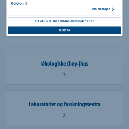
Kolofon
Vis detaljer
Industribygg og kraftverk
UTVALGTE INFORMASJONSKAPSLER
GODTA
Økologiske (høy-)hus
Laboratorier og forskningssentra