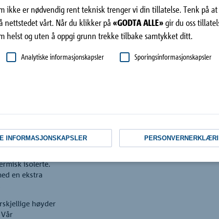
 ikke er nødvendig rent teknisk trenger vi din tillatelse. Tenk på at
å nettstedet vårt. Når du klikker på
«GODTA ALLE»
gir du oss tillate
 helst og uten å oppgi grunn trekke tilbake samtykket ditt.
Analytiske informasjonskapsler
Sporingsinformasjonskapsler
E INFORMASJONSKAPSLER
PERSONVERNERKLÆRI
oe som reduserer
rmisk isolerte.
med en ekstra
.
rskjellige høyder
 Vår