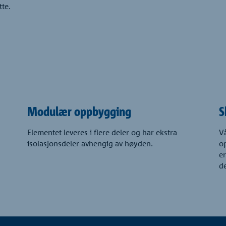
te.
Modulær oppbygging
S
Elementet leveres i flere deler og har ekstra
V
isolasjonsdeler avhengig av høyden.
op
er
d