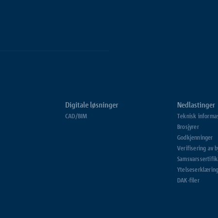
Digitale løsninger
Nedlastinger
CAD/BIM
Teknisk informa
Brosjyrer
Godkjenninger
Verifisering av 
Samsvarssertifik
Ytelseserklærin
DAK-filer