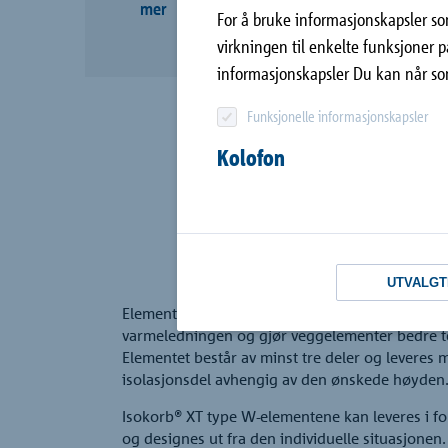
takplater
mer
Bedrift
For å bruke informasjonskapsler som
Bole®
virkningen til enkelte funksjoner p
informasjonskapsler Du kan når som
Kontakt
Signo®
Funksjonelle informasjonskapsler
Novomur®
Kolofon
UTVALGT
Elementet har 120 mm isolasjon av Neopor®, n
varmeledningen og gjør veggelementer bedre te
Elementet består av minst tre deler og leveres 
isolasjonsdel avhengig av den ønskede høyden
Isokorb® XT type W-elementene kan leveres i fo
og designes ut fra den individuelle situasjonen.