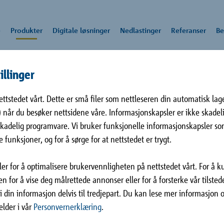
e
Produkter
Digitale løsninger
Nedlastinger
Referanser
Be
illinger
W
ttstedet vårt. Dette er små filer som nettleseren din automatisk lag
fikat
asjon
ge AS
Fasadeforankringn
Tel: +47 31 30 25 00
Alle nedlastinger
E-po
ift
l.) når du besøker nettsidene våre. Informasjonskapsler er ikke skadel
r og
(Isolink®)
pos
W
 skadelig programvare. Vi bruker funksjonelle informasjonskapsler s
ing
en De
Fenix-lagerskuret
Be
unksjoner, og for å sørge for at nettstedet er trygt.
k står for fagkyndig rådgivning og pålitelige produkter og tjenester. 
tads vei
Rotterdam, NL
Hil
rtise til å utvikle høyverdige og energieffektive løsninger som møter
ldebrobryter for
L
sler for å optimalisere brukervennligheten på nettstedet vårt. For å 
edet.
sertifisert og
en for å vise deg målrettede annonser eller for å forsterke vår tilste
). Schöck Isokorb® T type
i din informasjon delvis til tredjepart. Du kan lese mer informasjon
og er i stand til å ta opp
elder i vår
Personvernerklæring
.
Gulv
Fasader