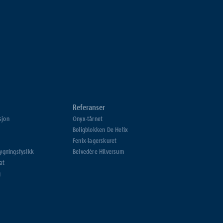
Referanser
sjon
Onyx-tårnet
Boligblokken De Helix
Fenix-lagerskuret
bygningsfysikk
Belvedère Hilversum
at
g