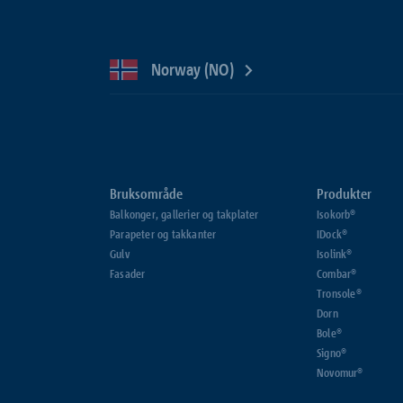
Norway (NO)
Bruksområde
Produkter
Balkonger, gallerier og takplater
Isokorb®
Parapeter og takkanter
IDock®
Gulv
Isolink®
Fasader
Combar®
Tronsole®
Dorn
Bole®
Signo®
Novomur®