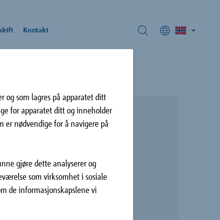
drift
Kontakt
er og som lagres på apparatet ditt
st:
ige for apparatet ditt og inneholder
t@haucon.no
om er nødvendige for å navigere på
lvedère Hilversum
Vi bruker vår
versum
 ønskene fra
kunne gjøre dette analyserer og
deværelse som virksomhet i sosiale
 om de informasjonskapslene vi