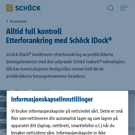
Norway (NO) Norsk
Produkter
Home
Alltid full kontroll
Etterforankring med Schöck IDock®
Bruksområde
Schöck IDock® kombinerer etterforankring av prefabrikkerte
betongelementer med den velprøvde Schöck Isokorb®-teknologien.
Produkter
Slik kan konstruksjonen ferdigstilles nesten helt før de
prefabrikkerte betongelementene forankres.
Digitale løsninger
Informasjonskapselinnstillinger
Nedlastinger
Vi bruker informasjonskapsler på nettstedet vårt. Dette er små
filer som nettleseren din automatisk lager og som lagres på
Referanser
apparatet ditt (laptop, nettbrett, smarttelefon o.l.) når du
besøker nettsidene våre. Informasjonskapsler er ikke