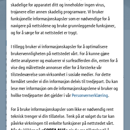
Bedrift
skadelige for apparatet ditt og inneholder ingen virus,
trojanere eller annen skadelig programvare. Vi bruker
funksjonelle informasjonskapsler som er nødvendige for å
Kontakt
navigere på nettsidene og bruke grunnleggende funksjoner,
og for å sørge for at nettstedet er trygt.
Den nye byggeprosessen
I tillegg bruker vi informasjonskapsler for å optimalisere
Med denne grensesprengende innovasjonen skilles nå
brukervennligheten på nettstedet vårt. For å kunne gjøre
råbyggfasen og montasje av prefabrikkert bygningselementer
dette analyserer og evaluerer vi surfeadferden din, enten for å
fra hverandre. De standardiserte Schöck Isokorb®
vise deg målrettede annonser eller for å forsterke vår
modulelementene med 80 mm og 120 mm isolasjon kan
tilstedeværelse som virksomhet i sosiale medier. For dette
brukes med IDock® uten tilpasning. Ettermontering med Schöck
formålet sender vi din informasjon delvis til tredjepart. Du kan
IDock® gir dermed store effektivitetsfordeler.
lese mer informasjon om de informasjonskapslene vi bruker og
Schöck IDock®-elementet skaper slisser i betonggulvet der
hvilke tredjeparter det gjelder i vår
Personvernerklæring
.
balkongene eller svalgangene på et senere tidspunkt kan
forankres. Den prefabrikkerte balkongen eller svalgangene
leveres på byggeplassen med innebygget Schöck Isokorb®-
For å bruke informasjonskapsler som ikke er nødvendig rent
elementer og støpes fast med K70 støpemørtel. Avhengig av
teknisk trenger vi din tillatelse. Tenk på at valget du tar kan
omgivelsestemperaturen og styrkeutviklingen kan balkongene
påvirke virkningen til enkelte funksjoner på nettstedet vårt.
og svalgagene belastes fullt ut allerede etter 24 timer.