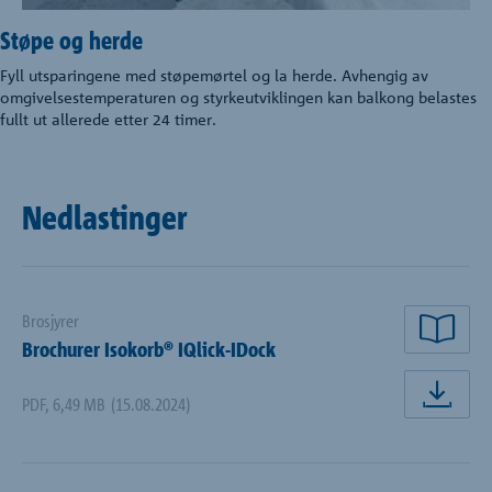
Støpe og herde
Fyll utsparingene med støpemørtel og la herde. Avhengig av
omgivelsestemperaturen og styrkeutviklingen kan balkong belastes
fullt ut allerede etter 24 timer.
Nedlastinger
Brosjyrer
Les 
Brochurer Isokorb® IQlick-IDock
PDF
,
6,49 MB
(15.08.2024)
Last